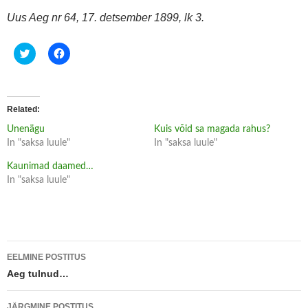
Uus Aeg nr 64, 17. detsember 1899, lk 3.
C
C
l
l
i
i
c
c
k
k
t
t
o
o
Related
s
s
h
h
Unenägu
Kuis võid sa magada rahus?
a
a
r
r
In "saksa luule"
In "saksa luule"
e
e
o
o
Kaunimad daamed…
n
n
T
F
In "saksa luule"
w
a
i
c
t
e
t
b
e
o
r
o
(
k
Postituste
O
(
p
O
EELMINE POSTITUS
e
p
töölaud
Aeg tulnud…
n
e
s
n
i
s
n
i
JÄRGMINE POSTITUS