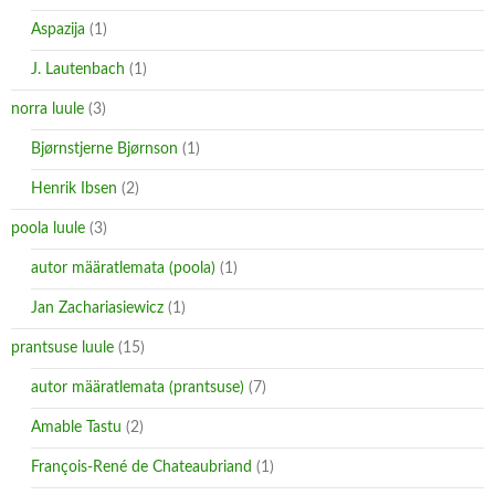
Aspazija
(1)
J. Lautenbach
(1)
norra luule
(3)
Bjørnstjerne Bjørnson
(1)
Henrik Ibsen
(2)
poola luule
(3)
autor määratlemata (poola)
(1)
Jan Zachariasiewicz
(1)
prantsuse luule
(15)
autor määratlemata (prantsuse)
(7)
Amable Tastu
(2)
François-René de Chateaubriand
(1)