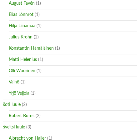
August Favén
(1)
Elias Lönnrot
(1)
Hilja Liinamaa
(1)
Julius Krohn
(2)
Konstantin Hämäläinen
(1)
Matti Helenius
(1)
Olli Wuorinen
(1)
Vainö
(1)
Yrjö Veijola
(1)
šoti luule
(2)
Robert Burns
(2)
šveitsi luule
(3)
Albrecht von Haller
(1)