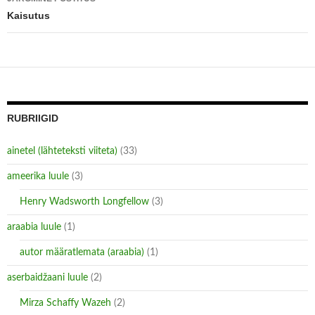
n
n
e
n
Kaisutus
w
e
w
w
i
w
n
i
d
n
o
d
w
o
)
w
)
RUBRIIGID
ainetel (lähteteksti viiteta)
(33)
ameerika luule
(3)
Henry Wadsworth Longfellow
(3)
araabia luule
(1)
autor määratlemata (araabia)
(1)
aserbaidžaani luule
(2)
Mirza Schaffy Wazeh
(2)