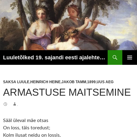
Otsi
Luuletõlked 19. sajandi eesti ajalehtedest
LIIGU
PEAME
SISU
JUURDE
SAKSA LUULE
,
HEINRICH HEINE
,
JAKOB TAMM
,
1899
,
UUS AEG
ARMASTUSE MAITSEMINE
.
Sääl üleval mäe otsas
On loss, täis toredust;
Kolm ilusat neidu on lossis,