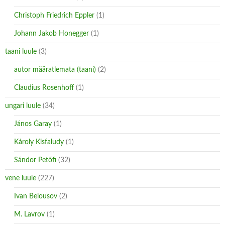
Christoph Friedrich Eppler
(1)
Johann Jakob Honegger
(1)
taani luule
(3)
autor määratlemata (taani)
(2)
Claudius Rosenhoff
(1)
ungari luule
(34)
János Garay
(1)
Károly Kisfaludy
(1)
Sándor Petőfi
(32)
vene luule
(227)
Ivan Belousov
(2)
M. Lavrov
(1)