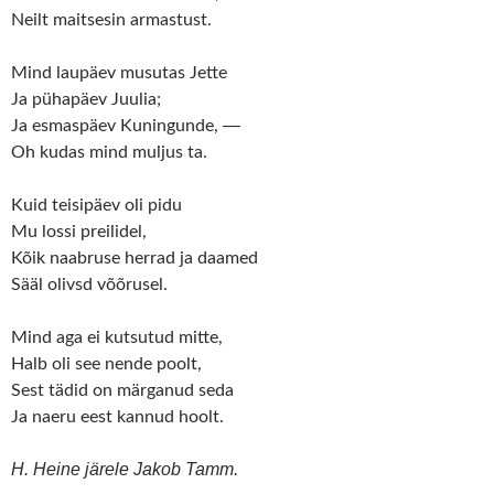
Neilt maitsesin armastust.
Mind laupäev musutas Jette
Ja pühapäev Juulia;
—
Ja esmaspäev Kuningunde,
Oh kudas mind muljus ta.
Kuid teisipäev oli pidu
Mu lossi preilidel,
Kõik naabruse herrad ja daamed
Sääl olivsd võõrusel.
Mind aga ei kutsutud mitte,
Halb oli see nende poolt,
Sest tädid on märganud seda
Ja naeru eest kannud hoolt.
H. Heine järele Jakob Tamm.