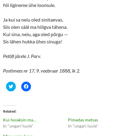
Nii ligineme ühe loomule.
Ja kui sa neiu oled sinitaevas,
Siis olen sääl ma hiilgva tähena.
Kui sina, neiu, aga oled põrgu —
Sis lähen hukka ühes sinuga!
Petöfi järele J. Parv.
Postimees nr 17, 9. veebruar 1888, lk 2.
C
C
l
l
i
i
c
c
k
k
t
t
o
o
Related
s
s
h
h
Kui hoiaksin ma…
Pimedas metsas
a
a
r
r
In "ungari luule"
In "ungari luule"
e
e
o
o