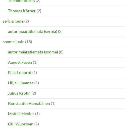
Theodor Storm
(2)
Thomas Körner
(2)
serbia luule
(2)
autor määratlemata (serbia)
(2)
soome luule
(18)
autor määratlemata (soome)
(8)
August Favén
(1)
Elias Lönnrot
(1)
Hilja Liinamaa
(1)
Julius Krohn
(2)
Konstantin Hämäläinen
(1)
Matti Helenius
(1)
Olli Wuorinen
(1)