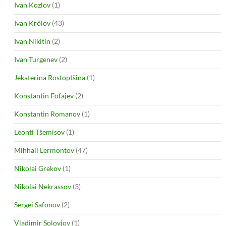
Ivan Kozlov
(1)
Ivan Krõlov
(43)
Ivan Nikitin
(2)
Ivan Turgenev
(2)
Jekaterina Rostoptšina
(1)
Konstantin Fofajev
(2)
Konstantin Romanov
(1)
Leonti Tšemisov
(1)
Mihhail Lermontov
(47)
Nikolai Grekov
(1)
Nikolai Nekrassov
(3)
Sergei Safonov
(2)
Vladimir Solovjov
(1)