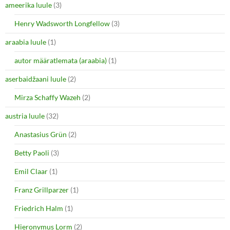
ameerika luule
(3)
Henry Wadsworth Longfellow
(3)
araabia luule
(1)
autor määratlemata (araabia)
(1)
aserbaidžaani luule
(2)
Mirza Schaffy Wazeh
(2)
austria luule
(32)
Anastasius Grün
(2)
Betty Paoli
(3)
Emil Claar
(1)
Franz Grillparzer
(1)
Friedrich Halm
(1)
Hieronymus Lorm
(2)