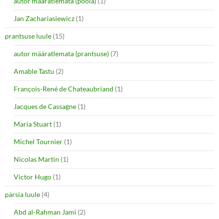
autor määratlemata (poola)
(1)
Jan Zachariasiewicz
(1)
prantsuse luule
(15)
autor määratlemata (prantsuse)
(7)
Amable Tastu
(2)
François-René de Chateaubriand
(1)
Jacques de Cassagne
(1)
Maria Stuart
(1)
Michel Tournier
(1)
Nicolas Martin
(1)
Victor Hugo
(1)
pärsia luule
(4)
Abd al-Rahman Jami
(2)