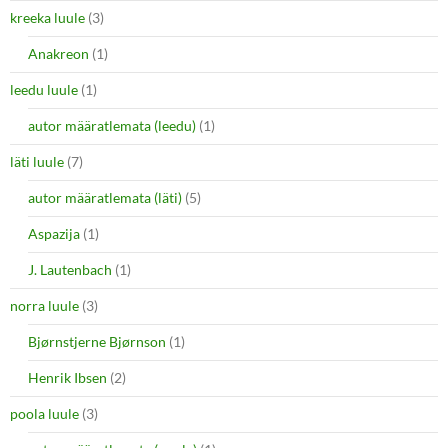
kreeka luule
(3)
Anakreon
(1)
leedu luule
(1)
autor määratlemata (leedu)
(1)
läti luule
(7)
autor määratlemata (läti)
(5)
Aspazija
(1)
J. Lautenbach
(1)
norra luule
(3)
Bjørnstjerne Bjørnson
(1)
Henrik Ibsen
(2)
poola luule
(3)