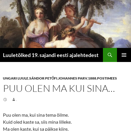
Otsi
Luuletõlked 19. sajandi eesti ajalehtedest
LIIGU
PEAME
SISU
JUURDE
UNGARI LUULE
,
SÁNDOR PETŐFI
,
JOHANNES PARV
,
1888
,
POSTIMEES
PUU OLEN MA KUI SINA…
.
Puu olen ma, kui sina tema õilme.
Kuid oled kaste sa, siis mina lilleke.
Ma olen kaste, kui sa päikse kiire,