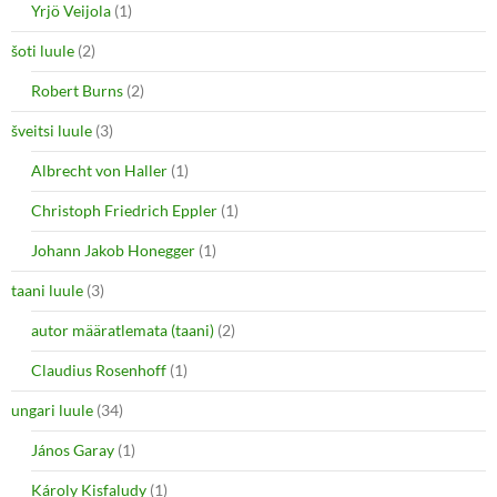
Yrjö Veijola
(1)
šoti luule
(2)
Robert Burns
(2)
šveitsi luule
(3)
Albrecht von Haller
(1)
Christoph Friedrich Eppler
(1)
Johann Jakob Honegger
(1)
taani luule
(3)
autor määratlemata (taani)
(2)
Claudius Rosenhoff
(1)
ungari luule
(34)
János Garay
(1)
Károly Kisfaludy
(1)