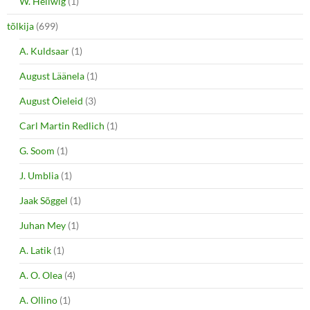
W. Hellwig
(1)
tõlkija
(699)
A. Kuldsaar
(1)
August Läänela
(1)
August Õieleid
(3)
Carl Martin Redlich
(1)
G. Soom
(1)
J. Umblia
(1)
Jaak Sõggel
(1)
Juhan Mey
(1)
A. Latik
(1)
A. O. Olea
(4)
A. Ollino
(1)