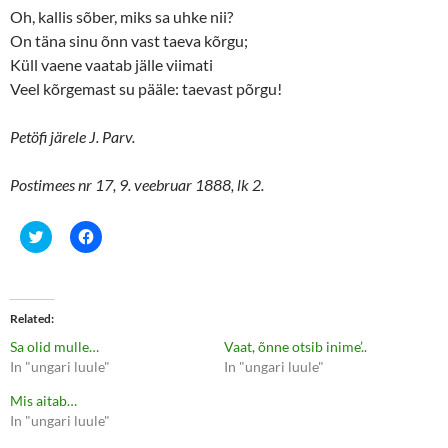
Oh, kallis sõber, miks sa uhke nii?
On täna sinu õnn vast taeva kõrgu;
Küll vaene vaatab jälle viimati
Veel kõrgemast su pääle: taevast põrgu!
Petöfi järele J. Parv.
Postimees nr 17, 9. veebruar 1888, lk 2.
C
C
l
l
i
i
c
c
k
k
t
t
o
o
Related
s
s
h
h
Sa olid mulle…
Vaat, õnne otsib inime’..
a
a
r
r
In "ungari luule"
In "ungari luule"
e
e
o
o
Mis aitab…
n
n
T
F
In "ungari luule"
w
a
i
c