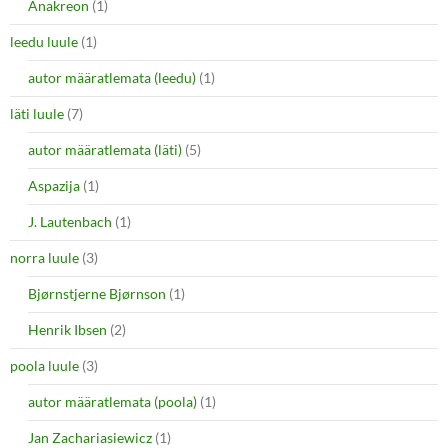
Anakreon
(1)
leedu luule
(1)
autor määratlemata (leedu)
(1)
läti luule
(7)
autor määratlemata (läti)
(5)
Aspazija
(1)
J. Lautenbach
(1)
norra luule
(3)
Bjørnstjerne Bjørnson
(1)
Henrik Ibsen
(2)
poola luule
(3)
autor määratlemata (poola)
(1)
Jan Zachariasiewicz
(1)