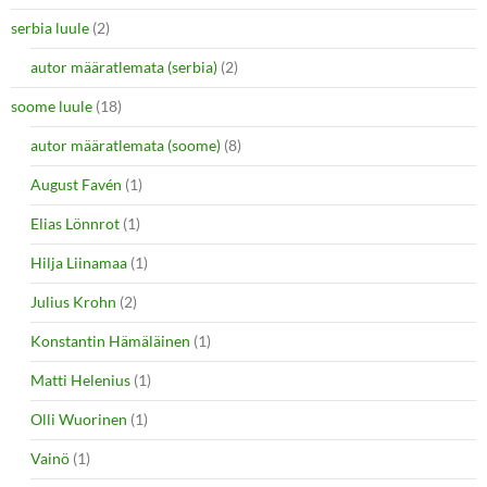
serbia luule
(2)
autor määratlemata (serbia)
(2)
soome luule
(18)
autor määratlemata (soome)
(8)
August Favén
(1)
Elias Lönnrot
(1)
Hilja Liinamaa
(1)
Julius Krohn
(2)
Konstantin Hämäläinen
(1)
Matti Helenius
(1)
Olli Wuorinen
(1)
Vainö
(1)