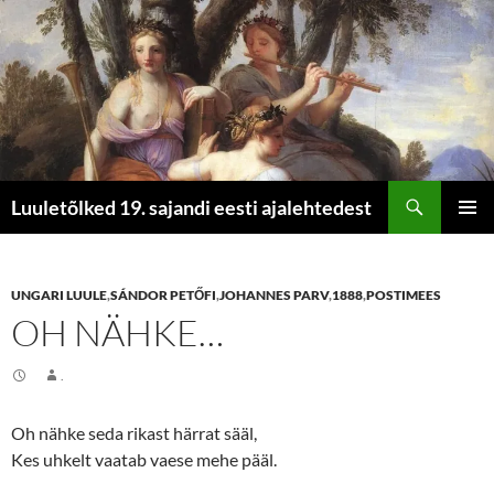
Otsi
Luuletõlked 19. sajandi eesti ajalehtedest
LIIGU
PEAME
SISU
JUURDE
UNGARI LUULE
,
SÁNDOR PETŐFI
,
JOHANNES PARV
,
1888
,
POSTIMEES
OH NÄHKE…
.
Oh nähke seda rikast härrat sääl,
Kes uhkelt vaatab vaese mehe pääl.