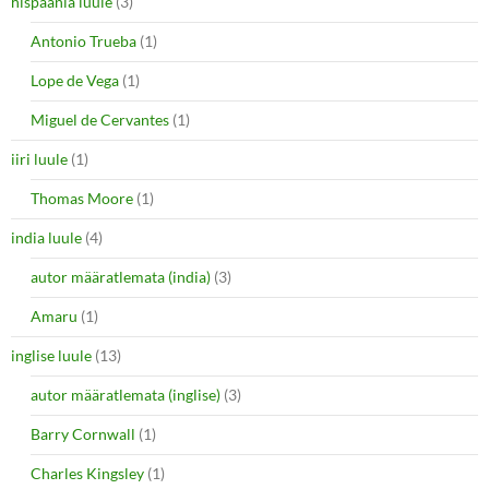
hispaania luule
(3)
Antonio Trueba
(1)
Lope de Vega
(1)
Miguel de Cervantes
(1)
iiri luule
(1)
Thomas Moore
(1)
india luule
(4)
autor määratlemata (india)
(3)
Amaru
(1)
inglise luule
(13)
autor määratlemata (inglise)
(3)
Barry Cornwall
(1)
Charles Kingsley
(1)