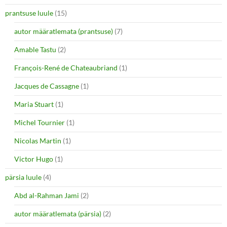
prantsuse luule
(15)
autor määratlemata (prantsuse)
(7)
Amable Tastu
(2)
François-René de Chateaubriand
(1)
Jacques de Cassagne
(1)
Maria Stuart
(1)
Michel Tournier
(1)
Nicolas Martin
(1)
Victor Hugo
(1)
pärsia luule
(4)
Abd al-Rahman Jami
(2)
autor määratlemata (pärsia)
(2)