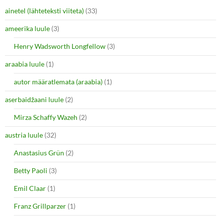
ainetel (lähteteksti viiteta)
(33)
ameerika luule
(3)
Henry Wadsworth Longfellow
(3)
araabia luule
(1)
autor määratlemata (araabia)
(1)
aserbaidžaani luule
(2)
Mirza Schaffy Wazeh
(2)
austria luule
(32)
Anastasius Grün
(2)
Betty Paoli
(3)
Emil Claar
(1)
Franz Grillparzer
(1)