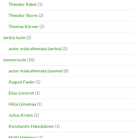
Theodor Räbel
(1)
Theodor Storm
(2)
Thomas Körner
(2)
serbia luule
(2)
autor määratlemata (serbia)
(2)
soome luule
(18)
autor määratlemata (soome)
(8)
August Favén
(1)
Elias Lönnrot
(1)
Hilja Liinamaa
(1)
Julius Krohn
(2)
Konstantin Hämäläinen
(1)
Matti Helenius
(1)