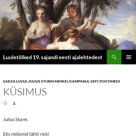
Otsi
Luuletõlked 19. sajandi eesti ajalehtedest
LIIGU
PEAME
SISU
JUURDE
SAKSA LUULE
,
JULIUS STURM
,
MIHKEL KAMPMAA
,
1897
,
POSTIMEES
KÜSIMUS
.
Julius Sturm.
Eks miljonid tähti reisi