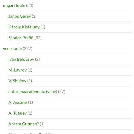
ungari luule
(34)
János Garay
(1)
Károly Kisfaludy
(1)
Sándor Petőfi
(32)
vene luule
(227)
Ivan Belousov
(2)
M. Lavrov
(1)
V. Shukov
(1)
autor määratlemata (vene)
(27)
A. Assarin
(1)
A. Tutajev
(1)
Abram Gutman?
(1)