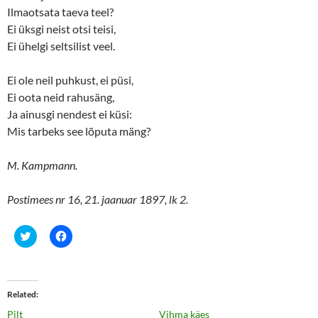
Ilmaotsata taeva teel?
Ei üksgi neist otsi teisi,
Ei ühelgi seltsilist veel.
Ei ole neil puhkust, ei püsi,
Ei oota neid rahusäng,
Ja ainusgi nendest ei küsi:
Mis tarbeks see lõputa mäng?
M. Kampmann.
Postimees nr 16, 21. jaanuar 1897, lk 2.
C
C
l
l
i
i
c
c
k
k
t
t
o
o
Related
s
s
h
h
Pilt
Vihma käes
a
a