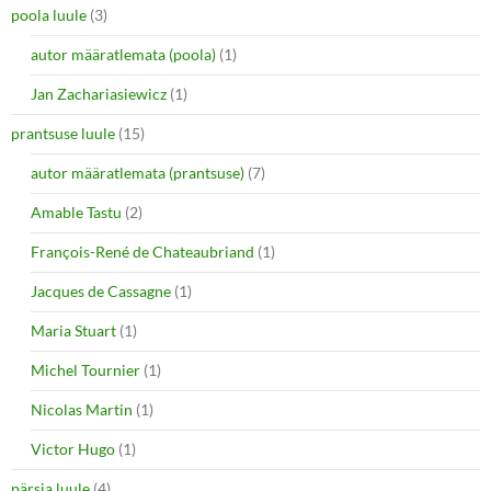
poola luule
(3)
autor määratlemata (poola)
(1)
Jan Zachariasiewicz
(1)
prantsuse luule
(15)
autor määratlemata (prantsuse)
(7)
Amable Tastu
(2)
François-René de Chateaubriand
(1)
Jacques de Cassagne
(1)
Maria Stuart
(1)
Michel Tournier
(1)
Nicolas Martin
(1)
Victor Hugo
(1)
pärsia luule
(4)