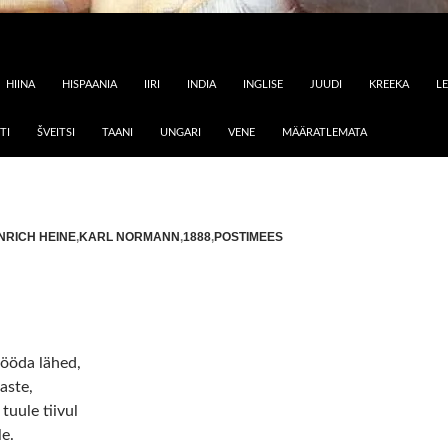
HIINA
HISPAANIA
IIRI
INDIA
INGLISE
JUUDI
KREEKA
L
TI
ŠVEITSI
TAANI
UNGARI
VENE
MÄÄRATLEMATA
NRICH HEINE
,
KARL NORMANN
,
1888
,
POSTIMEES
ööda lähed,
aste,
tuule tiivul
le.