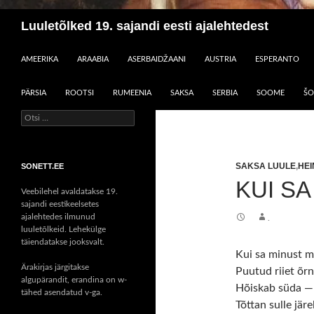
Otsi
Luuletõlked 19. sajandi eesti ajalehtedest
LIIGU SISU JUURDE
AMEERIKA
ARAABIA
ASERBAIDŽAANI
AUSTRIA
ESPERANTO
PÄRSIA
ROOTSI
RUMEENIA
SAKSA
SERBIA
SOOME
ŠO
Otsi:
SAKSA LUULE
,
HEI
SONETT.EE
KUI SA
Veebilehel avaldatakse 19.
sajandi eestikeelsetes
ajalehtedes ilmunud
.
luuletõlkeid. Lehekülge
täiendatakse jooksvalt.
Kui sa minust m
Ärakirjas järgitakse
Puutud riiet õrn
algupärandit, erandina on w-
Hõiskab süda — 
tähed asendatud v-ga.
Tõttan sulle järe