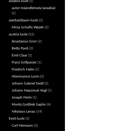
araabia luule
(1)
autor määratlemata (araabia)
(1)
aserbaidžaani luule
(2)
Mirza Schaffy Wazeh
(2)
austria luule
(32)
Anastasius Grün
(2)
Betty Paoli
(3)
Emil Claar
(1)
Franz Grillparzer
(1)
Friedrich Halm
(1)
Hieronymus Lorm
(2)
Johann Gabriel Seidl
(2)
Johann Nepomuk Vogl
(1)
Joseph Mohr
(1)
Moritz Gottlieb Saphir
(4)
Nikolaus Lenau
(14)
Eesti luule
(3)
Carl Hermann
(2)