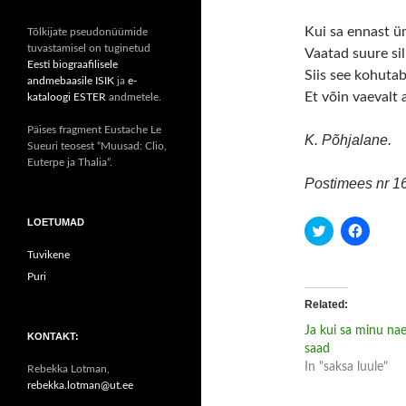
Kui sa ennast ü
Tõlkijate pseudonüümide
tuvastamisel on tuginetud
Vaatad suure si
Eesti biograafilisele
Siis see kohuta
andmebaasile ISIK
ja
e-
Et võin vaevalt 
kataloogi ESTER
andmetele.
Päises fragment Eustache Le
K. Põhjalane.
Sueuri teosest “Muusad: Clio,
Euterpe ja Thalia”.
Postimees nr 16,
LOETUMAD
C
C
l
l
i
i
Tuvikene
c
c
k
k
Puri
t
t
o
o
Related
s
s
h
h
Ja kui sa minu na
a
a
KONTAKT:
r
r
saad
e
e
In "saksa luule"
o
o
Rebekka Lotman,
n
n
rebekka.lotman@ut.ee
T
F
w
a