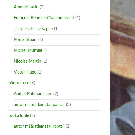
Amable Tastu
(2)
François-René de Chateaubriand
(1)
Jacques de Cassagne
(1)
Maria Stuart
(1)
Michel Tournier
(1)
Nicolas Martin
(1)
Victor Hugo
(1)
pärsia luule
(4)
Abd al-Rahman Jami
(2)
autor määratlemata (pärsia)
(2)
rootsi luule
(2)
autor määratlemata (rootsi)
(2)