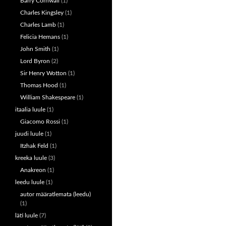
Barry Cornwall
(1)
Charles Kingsley
(1)
Charles Lamb
(1)
Felicia Hemans
(1)
John Smith
(1)
Lord Byron
(2)
Sir Henry Wotton
(1)
Thomas Hood
(1)
William Shakespeare
(1)
itaalia luule
(1)
Giacomo Rossi
(1)
juudi luule
(1)
Itzhak Feld
(1)
kreeka luule
(3)
Anakreon
(1)
leedu luule
(1)
autor määratlemata (leedu)
(1)
läti luule
(7)