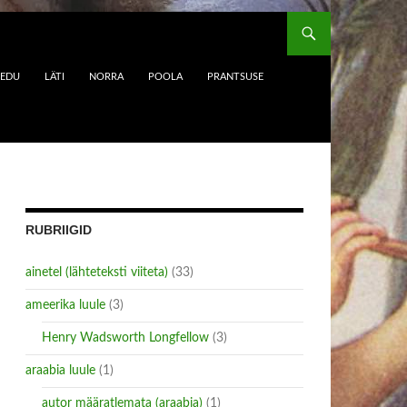
EEDU
LÄTI
NORRA
POOLA
PRANTSUSE
RUBRIIGID
ainetel (lähteteksti viiteta)
(33)
ameerika luule
(3)
Henry Wadsworth Longfellow
(3)
araabia luule
(1)
autor määratlemata (araabia)
(1)