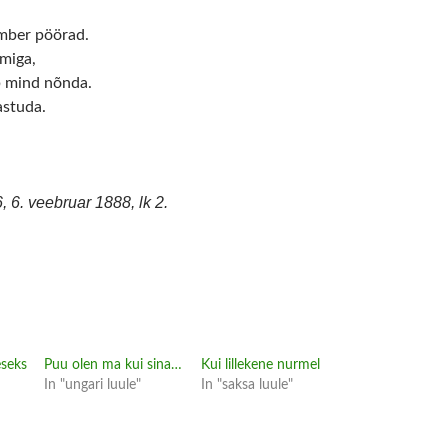
mber pöörad.
lmiga,
b mind nõnda.
astuda.
 6. veebruar 1888, lk 2.
eseks
Puu olen ma kui sina…
Kui lillekene nurmel
In "ungari luule"
In "saksa luule"