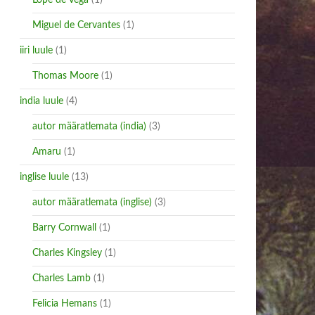
Lope de Vega
(1)
Miguel de Cervantes
(1)
iiri luule
(1)
Thomas Moore
(1)
india luule
(4)
autor määratlemata (india)
(3)
Amaru
(1)
inglise luule
(13)
autor määratlemata (inglise)
(3)
Barry Cornwall
(1)
Charles Kingsley
(1)
Charles Lamb
(1)
Felicia Hemans
(1)