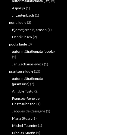
autor määratlemata (läti)
(5)
Aspazija
(1)
J. Lautenbach
(1)
norra luule
(3)
Bjørnstjerne Bjørnson
(1)
Henrik Ibsen
(2)
poola luule
(3)
autor määratlemata (poola)
(1)
Jan Zachariasiewicz
(1)
prantsuse luule
(15)
autor määratlemata
(prantsuse)
(7)
Amable Tastu
(2)
François-René de
Chateaubriand
(1)
Jacques de Cassagne
(1)
Maria Stuart
(1)
Michel Tournier
(1)
Nicolas Martin
(1)