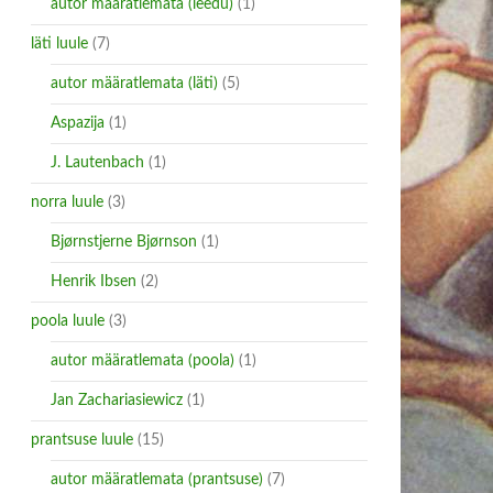
autor määratlemata (leedu)
(1)
läti luule
(7)
autor määratlemata (läti)
(5)
Aspazija
(1)
J. Lautenbach
(1)
norra luule
(3)
Bjørnstjerne Bjørnson
(1)
Henrik Ibsen
(2)
poola luule
(3)
autor määratlemata (poola)
(1)
Jan Zachariasiewicz
(1)
prantsuse luule
(15)
autor määratlemata (prantsuse)
(7)