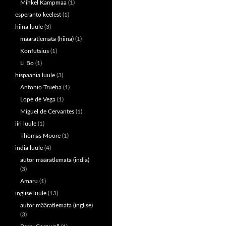
Mihkel Kampmaa
(1)
esperanto keelest
(1)
hiina luule
(3)
määratlemata (hiina)
(1)
Konfutsius
(1)
Li Bo
(1)
hispaania luule
(3)
Antonio Trueba
(1)
Lope de Vega
(1)
Miguel de Cervantes
(1)
iiri luule
(1)
Thomas Moore
(1)
india luule
(4)
autor määratlemata (india)
(3)
Amaru
(1)
inglise luule
(13)
autor määratlemata (inglise)
(3)