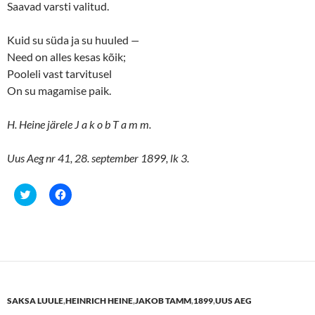
Saavad varsti valitud.
)
Kuid su süda ja su huuled
—
Need on alles kesas kõik;
Pooleli vast tarvitusel
On su magamise paik.
H. Heine järele J a k o b T a m m.
Uus Aeg nr 41, 28. september 1899, lk 3.
C
C
l
l
i
i
c
c
k
k
t
t
o
o
s
s
h
h
a
a
r
r
e
e
SAKSA LUULE
,
HEINRICH HEINE
,
JAKOB TAMM
,
1899
,
UUS AEG
o
o
n
n