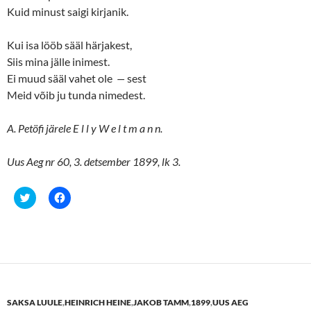
Kuid minust saigi kirjanik.
Kui isa lööb sääl härjakest,
Siis mina jälle inimest.
Ei muud sääl vahet ole
—
sest
Meid võib ju tunda nimedest.
A. Petöfi järele E l l y W e l t m a n n.
Uus Aeg nr 60, 3. detsember 1899, lk 3.
C
C
l
l
i
i
c
c
k
k
t
t
o
o
s
s
h
h
a
a
r
r
e
e
SAKSA LUULE
,
HEINRICH HEINE
,
JAKOB TAMM
,
1899
,
UUS AEG
o
o