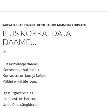
k
k
t
t
o
o
s
s
h
h
a
a
r
r
e
e
SAKSA LUULE
,
HEINRICH HEINE
,
JAKOB TAMM
,
1899
,
UUS AEG
o
o
n
n
ILUS KORRALDAJA
T
F
w
a
i
c
DAAME…
t
e
t
b
e
o
r
o
(
k
O
(
p
O
e
p
Ilus korraldaja daame,
n
e
Korras maja sul ja õuu,
s
n
i
s
Korras sul on laut ja keller,
n
i
n
n
Põldgi ei käi üle jõuu.
e
n
w
e
w
w
i
w
Iga nurgakene aias
n
i
d
n
Hoolsasti on haritud,
o
d
w
o
Uued õled sängidesse
)
w