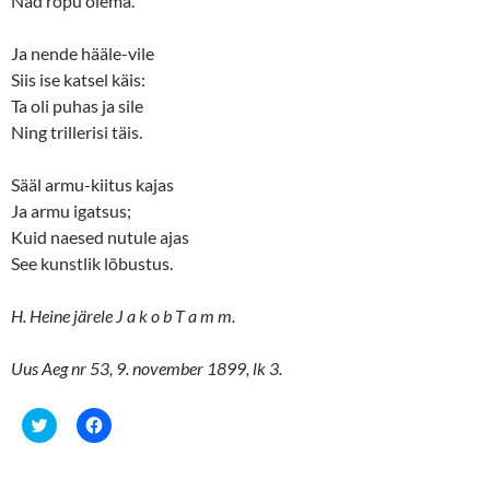
Nad ropu olema.
n
n
e
n
w
e
Ja nende hääle-vile
w
w
i
w
Siis ise katsel käis:
n
i
d
n
Ta oli puhas ja sile
o
d
w
o
Ning trillerisi täis.
)
w
)
Sääl armu-kiitus kajas
Ja armu igatsus;
Kuid naesed nutule ajas
See kunstlik lõbustus.
H. Heine järele J a k o b T a m m.
Uus Aeg nr 53, 9. november 1899, lk 3.
C
C
l
l
i
i
c
c
k
k