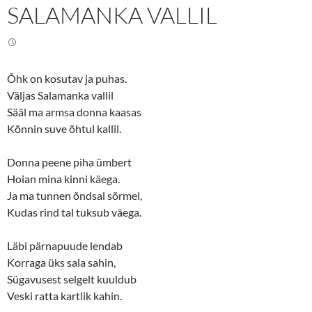
n
n
SALAMANKA VALLIL
T
F
w
a
i
c
t
e
t
b
e
o
r
o
(
k
Õhk on kosutav ja puhas.
O
(
p
O
Väljas Salamanka vallil
e
p
n
e
Sääl ma armsa donna kaasas
s
n
Kõnnin suve õhtul kallil.
i
s
n
i
n
n
e
n
Donna peene piha ümbert
w
e
w
w
Hoian mina kinni käega.
i
w
n
i
Ja ma tunnen õndsal sõrmel,
d
n
o
d
Kudas rind tal tuksub väega.
w
o
)
w
)
Läbi pärnapuude lendab
Korraga üks sala sahin,
Sügavusest selgelt kuuldub
Veski ratta kartlik kahin.