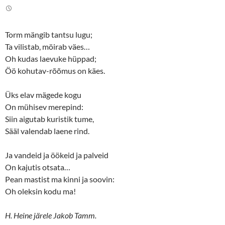
t
e
t
b
e
o
r
o
(
k
Torm mängib tantsu lugu;
O
(
p
O
Ta vilistab, möirab väes…
e
p
n
e
Oh kudas laevuke hüppad;
s
n
Öö kohutav-rõõmus on käes.
i
s
n
i
n
n
e
n
Üks elav mägede kogu
w
e
w
w
On mühisev merepind:
i
w
n
i
Siin aigutab kuristik tume,
d
n
o
d
Sääl valendab laene rind.
w
o
)
w
)
Ja vandeid ja öökeid ja palveid
On kajutis otsata…
Pean mastist ma kinni ja soovin:
Oh oleksin kodu ma!
H. Heine järele Jakob Tamm.