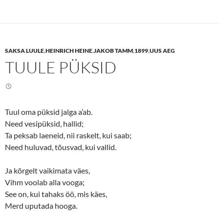
k
k
t
t
o
o
s
s
h
h
a
a
r
r
e
e
SAKSA LUULE
,
HEINRICH HEINE
,
JAKOB TAMM
,
1899
,
UUS AEG
o
o
n
n
TUULE PÜKSID
T
F
w
a
i
c
t
e
t
b
e
o
r
o
(
k
Tuul oma püksid jalga a’ab.
O
(
p
O
Need vesipüksid, hallid;
e
p
n
e
Ta peksab laeneid, nii raskelt, kui saab;
s
n
Need huluvad, tõusvad, kui vallid.
i
s
n
i
n
n
e
n
Ja kõrgelt vaikimata väes,
w
e
w
w
Vihm voolab alla vooga;
i
w
n
i
See on, kui tahaks öö, mis käes,
d
n
o
d
Merd uputada hooga.
w
o
)
w