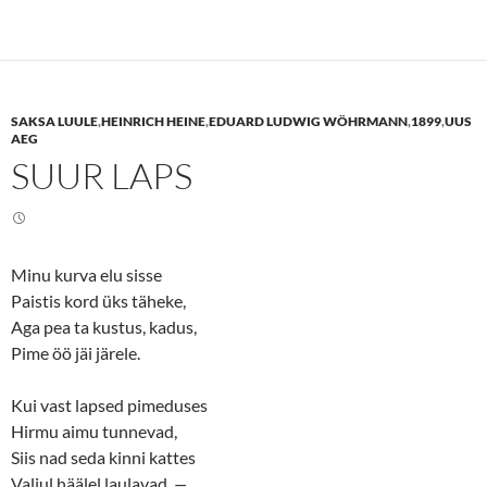
k
k
t
t
o
o
s
s
h
h
a
a
r
r
e
e
SAKSA LUULE
,
HEINRICH HEINE
,
EDUARD LUDWIG WÖHRMANN
,
1899
,
UUS
o
o
n
n
AEG
T
F
SUUR LAPS
w
a
i
c
t
e
t
b
e
o
r
o
(
k
O
(
Minu kurva elu sisse
p
O
e
p
Paistis kord üks täheke,
n
e
s
n
Aga pea ta kustus, kadus,
i
s
n
i
Pime öö jäi järele.
n
n
e
n
w
e
Kui vast lapsed pimeduses
w
w
i
w
Hirmu aimu tunnevad,
n
i
d
n
Siis nad seda kinni kattes
o
d
w
o
Valjul häälel laulavad.
—