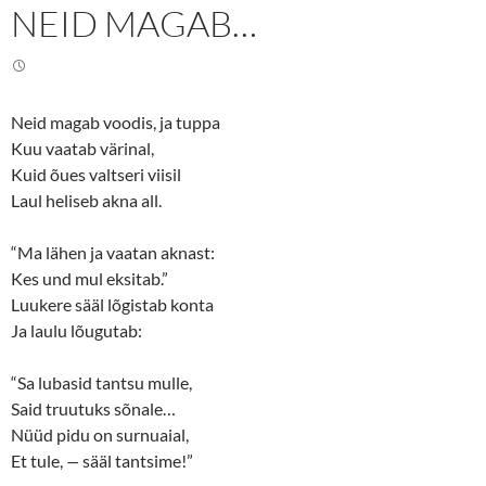
n
n
NEID MAGAB…
T
F
w
a
i
c
t
e
t
b
e
o
r
o
(
k
Neid magab voodis, ja tuppa
O
(
p
O
Kuu vaatab värinal,
e
p
n
e
Kuid õues valtseri viisil
s
n
Laul heliseb akna all.
i
s
n
i
n
n
e
n
“Ma lähen ja vaatan aknast:
w
e
w
w
Kes und mul eksitab.”
i
w
n
i
Luukere sääl lõgistab konta
d
n
o
d
Ja laulu lõugutab:
w
o
)
w
)
“Sa lubasid tantsu mulle,
Said truutuks sõnale…
Nüüd pidu on surnuaial,
Et tule,
—
sääl tantsime!”