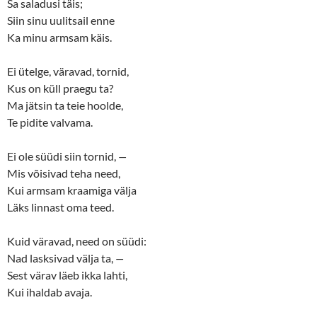
p
O
Sa saladusi täis;
e
p
n
e
Siin sinu uulitsail enne
s
n
Ka minu armsam käis.
i
s
n
i
n
n
e
n
Ei ütelge, väravad, tornid,
w
e
w
w
Kus on küll praegu ta?
i
w
n
i
Ma jätsin ta teie hoolde,
d
n
o
d
Te pidite valvama.
w
o
)
w
)
Ei ole süüdi siin tornid,
—
Mis võisivad teha need,
Kui armsam kraamiga välja
Läks linnast oma teed.
Kuid väravad, need on süüdi:
Nad lasksivad välja ta,
—
Sest värav läeb ikka lahti,
Kui ihaldab avaja.