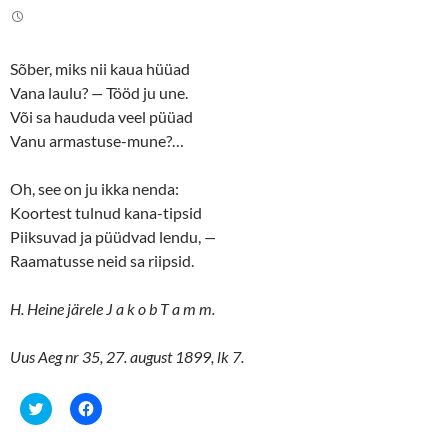
t
e
t
b
e
o
r
o
(
k
Sõber, miks nii kaua hüüad
O
(
p
O
Vana laulu?
—
Tööd ju une.
e
p
n
e
Või sa haududa veel püüad
s
n
Vanu armastuse-mune?…
i
s
n
i
n
n
e
n
Oh, see on ju ikka nenda:
w
e
w
w
Koortest tulnud kana-tipsid
i
w
n
i
Piiksuvad ja püüdvad lendu,
—
d
n
o
d
Raamatusse neid sa riipsid.
w
o
)
w
)
H. Heine järele J a k o b T a m m.
Uus Aeg nr 35, 27. august 1899, lk 7.
C
C
l
l
i
i
c
c