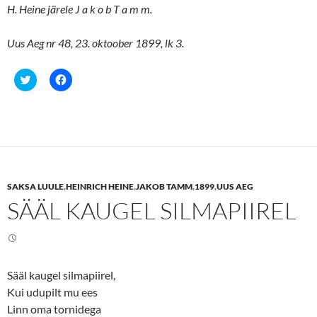
H. Heine järele J a k o b T a m m.
Uus Aeg nr 48, 23. oktoober 1899, lk 3.
C
C
l
l
i
i
c
c
k
k
t
t
o
o
s
s
h
h
a
a
r
r
e
e
SAKSA LUULE
,
HEINRICH HEINE
,
JAKOB TAMM
,
1899
,
UUS AEG
o
o
n
n
SÄÄL KAUGEL SILMAPIIREL
T
F
w
a
i
c
t
e
t
b
e
o
r
o
(
k
Sääl kaugel silmapiirel,
O
(
p
O
Kui udupilt mu ees
e
p
n
e
Linn oma tornidega
s
n