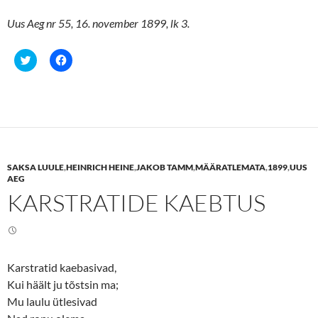
Uus Aeg nr 55, 16. november 1899, lk 3.
C
C
l
l
i
i
c
c
k
k
t
t
o
o
s
s
h
h
a
a
r
r
e
e
SAKSA LUULE
,
HEINRICH HEINE
,
JAKOB TAMM
,
MÄÄRATLEMATA
,
1899
,
UUS
o
o
n
n
AEG
T
F
KARSTRATIDE KAEBTUS
w
a
i
c
t
e
t
b
e
o
r
o
(
k
O
(
Karstratid kaebasivad,
p
O
e
p
Kui häält ju tõstsin ma;
n
e
s
n
Mu laulu ütlesivad
i
s
n
i