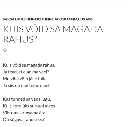
s
s
h
h
a
a
r
r
e
e
SAKSA LUULE
,
HEINRICH HEINE
,
JAKOB TAMM
,
UUS AEG
o
o
n
n
KUIS VÕID SA MAGADA
T
F
w
a
i
c
RAHUS?
t
e
t
b
e
o
r
o
(
k
O
(
p
O
e
p
Kuis võid sa magada rahus,
n
e
Ja tead, et elan ma veel?
s
n
i
s
Mu viha võib jälle tulla
n
i
n
n
Ja siis on mul teine meel.
e
n
w
e
w
w
i
w
Kas tunned sa vana lugu,
n
i
d
n
Kuis kord üks surnud mees
o
d
w
o
Viis oma armsama ära
)
w
Öö sügava rahu sees?
)