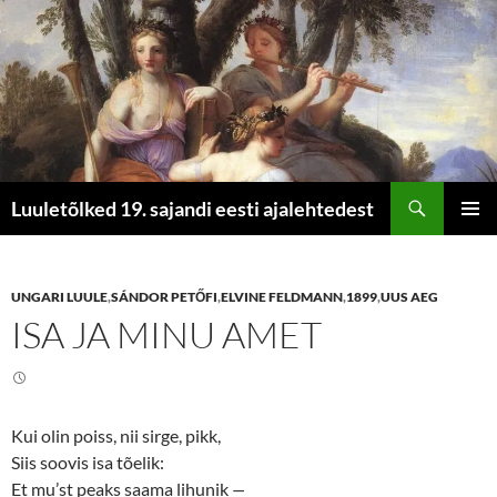
Otsi
Luuletõlked 19. sajandi eesti ajalehtedest
LIIGU
PEAME
SISU
JUURDE
UNGARI LUULE
,
SÁNDOR PETŐFI
,
ELVINE FELDMANN
,
1899
,
UUS AEG
ISA JA MINU AMET
Kui olin poiss, nii sirge, pikk,
Siis soovis isa tõelik:
Et mu’st peaks saama lihunik
—