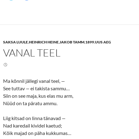
i
i
c
c
k
k
t
t
o
o
s
s
h
h
a
a
r
r
e
e
SAKSA LUULE
,
HEINRICH HEINE
,
JAKOB TAMM
,
1899
,
UUS AEG
o
o
n
n
VANAL TEEL
T
F
w
a
i
c
t
e
t
b
e
o
r
o
(
k
Ma kõnnil jällegi vanal teel,
—
O
(
p
O
See tuttav
—
ei takista sammu…
e
p
n
e
Siin on see maja, kus elas mu arm,
s
n
Nüüd on ta päratu ammu.
i
s
n
i
n
n
e
n
Liig kitsad on linna tänavad
—
w
e
w
w
Nad karedail kividel kaetud;
i
w
n
i
Kõik majad on päha kukkumas…
d
n