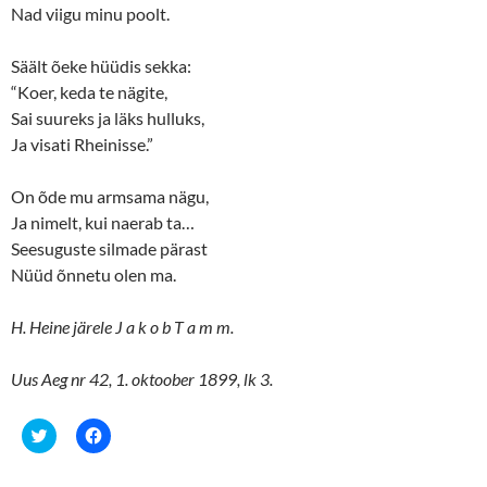
Nad viigu minu poolt.
Säält õeke hüüdis sekka:
“Koer, keda te nägite,
Sai suureks ja läks hulluks,
Ja visati Rheinisse.”
On õde mu armsama nägu,
Ja nimelt, kui naerab ta…
Seesuguste silmade pärast
Nüüd õnnetu olen ma.
H. Heine järele J a k o b T a m m.
Uus Aeg nr 42, 1. oktoober 1899, lk 3.
C
C
l
l
i
i
c
c