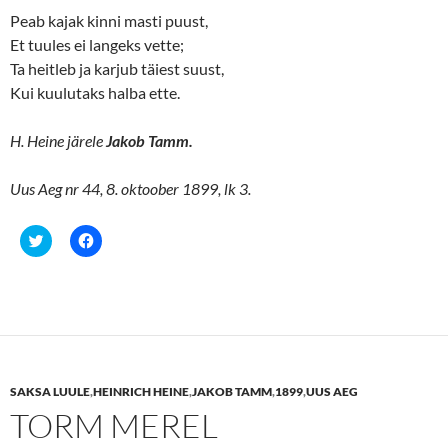
)
Peab kajak kinni masti puust,
Et tuules ei langeks vette;
Ta heitleb ja karjub täiest suust,
Kui kuulutaks halba ette.
H. Heine järele
Jakob Tamm.
Uus Aeg nr 44, 8. oktoober 1899, lk 3.
C
C
l
l
i
i
c
c
k
k
t
t
o
o
s
s
h
h
a
a
r
r
e
e
SAKSA LUULE
,
HEINRICH HEINE
,
JAKOB TAMM
,
1899
,
UUS AEG
o
o
n
n
TORM MEREL
T
F
w
a
i
c