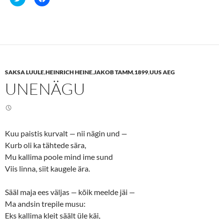
l
l
i
i
c
c
k
k
t
t
o
o
s
s
h
h
a
a
r
r
e
e
SAKSA LUULE
,
HEINRICH HEINE
,
JAKOB TAMM
,
1899
,
UUS AEG
o
o
n
n
UNENÄGU
T
F
w
a
i
c
t
e
t
b
e
o
r
o
(
k
Kuu paistis kurvalt
—
nii nägin und
—
O
(
p
O
Kurb oli ka tähtede sära,
e
p
n
e
Mu kallima poole mind ime sund
s
n
Viis linna, siit kaugele ära.
i
s
n
i
n
n
e
n
Sääl maja ees väljas
—
kõik meelde jäi
—
w
e
w
w
Ma andsin trepile musu:
i
w
n
i
Eks kallima kleit säält üle käi,