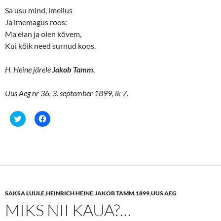
Sa usu mind, imeilus
Ja imemagus roos:
Ma elan ja olen kõvem,
Kui kõik need surnud koos.
H. Heine järele
Jakob Tamm.
Uus Aeg nr 36, 3. september 1899, lk 7.
C
C
l
l
i
i
c
c
k
k
t
t
o
o
s
s
h
h
a
a
r
r
e
e
SAKSA LUULE
,
HEINRICH HEINE
,
JAKOB TAMM
,
1899
,
UUS AEG
o
o
n
n
MIKS NII KAUA?…
T
F
w
a
i
c