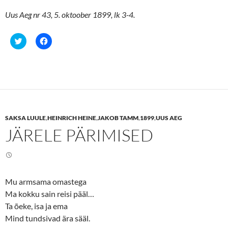
Uus Aeg nr 43, 5. oktoober 1899, lk 3-4.
C
C
l
l
i
i
c
c
k
k
t
t
o
o
s
s
h
h
a
a
r
r
e
e
SAKSA LUULE
,
HEINRICH HEINE
,
JAKOB TAMM
,
1899
,
UUS AEG
o
o
n
n
JÄRELE PÄRIMISED
T
F
w
a
i
c
t
e
t
b
e
o
r
o
(
k
Mu armsama omastega
O
(
p
O
Ma kokku sain reisi pääl…
e
p
n
e
Ta õeke, isa ja ema
s
n
Mind tundsivad ära sääl.
i
s
n
i