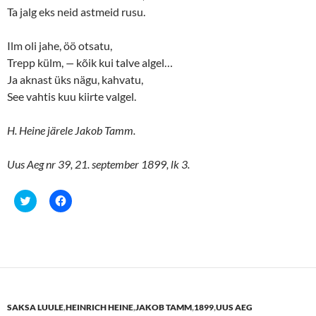
d
n
o
d
Ta jalg eks neid astmeid rusu.
w
o
)
w
)
Ilm oli jahe, öö otsatu,
Trepp külm,
—
kõik kui talve algel…
Ja aknast üks nägu, kahvatu,
See vahtis kuu kiirte valgel.
H. Heine järele Jakob Tamm.
Uus Aeg nr 39, 21. september 1899, lk 3.
C
C
l
l
i
i
c
c
k
k
t
t
o
o
s
s
h
h
a
a
r
r
e
e
SAKSA LUULE
,
HEINRICH HEINE
,
JAKOB TAMM
,
1899
,
UUS AEG
o
o