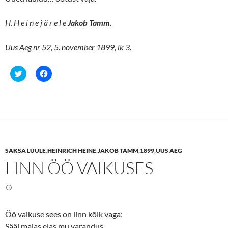
H. H e i n e j ä r e l e
Jakob Tamm.
Uus Aeg nr 52, 5. november 1899, lk 3.
C
C
l
l
i
i
c
c
k
k
t
t
o
o
s
s
h
h
a
a
r
r
e
e
SAKSA LUULE
,
HEINRICH HEINE
,
JAKOB TAMM
,
1899
,
UUS AEG
o
o
n
n
LINN ÖÖ VAIKUSES
T
F
w
a
i
c
t
e
t
b
e
o
r
o
(
k
Öö vaikuse sees on linn kõik vaga;
O
(
p
O
Sääl majas elas mu varandus…