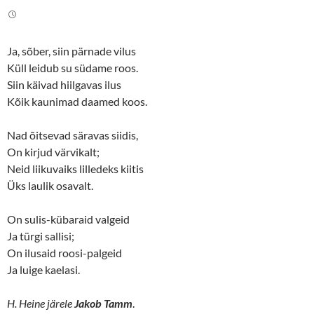
i
c
t
e
t
b
e
o
r
o
(
k
Ja, sõber, siin pärnade vilus
O
(
p
O
Küll leidub su südame roos.
e
p
n
e
Siin käivad hiilgavas ilus
s
n
Kõik kaunimad daamed koos.
i
s
n
i
n
n
e
n
Nad õitsevad säravas siidis,
w
e
w
w
On kirjud värvikalt;
i
w
n
i
Neid liikuvaiks lilledeks kiitis
d
n
o
d
Üks laulik osavalt.
w
o
)
w
)
On sulis-kübaraid valgeid
Ja türgi sallisi;
On ilusaid roosi-palgeid
Ja luige kaelasi.
H. Heine järele
Jakob Tamm
.