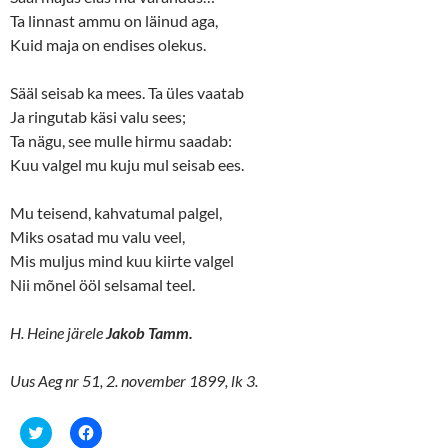
e
p
n
e
Ta linnast ammu on läinud aga,
s
n
Kuid maja on endises olekus.
i
s
n
i
n
n
e
n
Sääl seisab ka mees. Ta üles vaatab
w
e
w
w
Ja ringutab käsi valu sees;
i
w
n
i
Ta nägu, see mulle hirmu saadab:
d
n
o
d
Kuu valgel mu kuju mul seisab ees.
w
o
)
w
)
Mu teisend, kahvatumal palgel,
Miks osatad mu valu veel,
Mis muljus mind kuu kiirte valgel
Nii mõnel ööl selsamal teel.
H. Heine järele
Jakob Tamm.
Uus Aeg nr 51, 2. november 1899, lk 3.
C
C
l
l