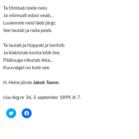
Ta tõmbab teele neiu
Ja võimsalt edasi veab…
Luukerele neid läeb järgi;
See laulab ja rada peab.
Ta laulab ja hüppab ja tantsib
Ja klabistab konta kõik tee,
Pääluuga nikutab ikka…
Kuuvalgel on kole see.
H. Heine järele
Jakob Tamm.
Uus Aeg nr 36, 3. september 1899, lk 7.
C
C
l
l
i
i
c
c
k
k
t
t
o
o