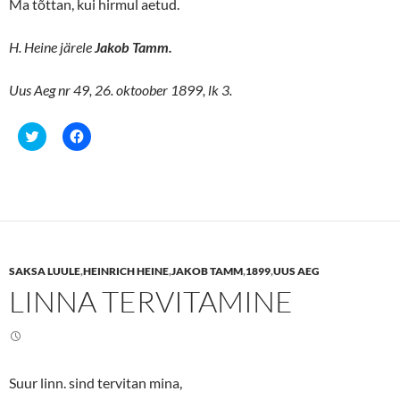
o
d
Ma tõttan, kui hirmul aetud.
w
o
)
w
)
H. Heine järele
Jakob Tamm.
Uus Aeg nr 49, 26. oktoober 1899, lk 3.
C
C
l
l
i
i
c
c
k
k
t
t
o
o
s
s
h
h
a
a
r
r
e
e
SAKSA LUULE
,
HEINRICH HEINE
,
JAKOB TAMM
,
1899
,
UUS AEG
o
o
n
n
LINNA TERVITAMINE
T
F
w
a
i
c
t
e
t
b
e
o
r
o
(
k
Suur linn. sind tervitan mina,
O
(