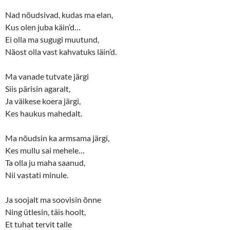
n
n
e
n
Nad nõudsivad, kudas ma elan,
w
e
w
w
Kus olen juba käin’d…
i
w
n
i
Ei olla ma sugugi muutund,
d
n
o
d
Näost olla vast kahvatuks läin’d.
w
o
)
w
)
Ma vanade tutvate järgi
Siis pärisin agaralt,
Ja väikese koera järgi,
Kes haukus mahedalt.
Ma nõudsin ka armsama järgi,
Kes mullu sai mehele…
Ta olla ju maha saanud,
Nii vastati minule.
Ja soojalt ma soovisin õnne
Ning ütlesin, täis hoolt,
Et tuhat tervit talle