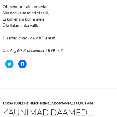
Oh, sennora, aiman seda:
Siin nad kaua mind ei salli,
Ei küll enam kõnni meie
Üle Salamanka valli.
H. Heine järele J a k o b T a m m.
Uus Aeg 60, 3. detsember 1899, lk 3.
C
C
l
l
i
i
c
c
k
k
t
t
o
o
s
s
h
h
a
a
r
r
e
e
SAKSA LUULE
,
HEINRICH HEINE
,
JAKOB TAMM
,
1899
,
UUS AEG
o
o
n
n
KAUNIMAD DAAMED…
T
F
w
a