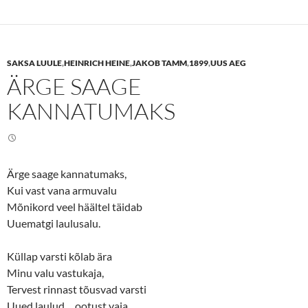
t
t
o
o
s
s
h
h
a
a
r
r
e
e
SAKSA LUULE
,
HEINRICH HEINE
,
JAKOB TAMM
,
1899
,
UUS AEG
o
o
n
n
ÄRGE SAAGE
T
F
w
a
i
c
KANNATUMAKS
t
e
t
b
e
o
r
o
(
k
O
(
p
O
e
p
Ärge saage kannatumaks,
n
e
Kui vast vana armuvalu
s
n
i
s
Mõnikord veel häältel täidab
n
i
n
n
Uuematgi laulusalu.
e
n
w
e
w
w
i
w
Küllap varsti kõlab ära
n
i
d
n
Minu valu vastukaja,
o
d
w
o
Tervest rinnast tõusvad varsti
)
w
Uued laulud… ootust vaja.
)