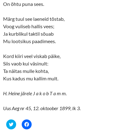
On õhtu puna sees.
i
s
n
i
n
n
e
n
Märg tuul see laeneid tõstab,
w
e
w
w
Voog vuliseb hallis vees;
i
w
n
i
Ja kurblikul taktil sõuab
d
n
o
d
Mu lootsikus paadimees.
w
o
)
w
)
Kord kiiri veel viskab päike,
Siis vaob kui väsinult:
Ta näitas mulle kohta,
Kus kadus mu kallim mult.
H. Heine järele J a k o b T a m m.
Uus Aeg nr 45, 12. oktoober 1899, lk 3.
C
C
l
l
i
i
c
c