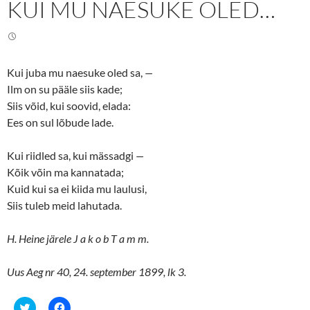
KUI MU NAESUKE OLED…
T
F
w
a
i
c
t
e
t
b
e
o
r
o
(
k
Kui juba mu naesuke oled sa,
—
O
(
p
O
Ilm on su pääle siis kade;
e
p
n
e
Siis võid, kui soovid, elada:
s
n
Ees on sul lõbude lade.
i
s
n
i
n
n
e
n
Kui riidled sa, kui mässadgi
—
w
e
w
w
Kõik võin ma kannatada;
i
w
n
i
Kuid kui sa ei kiida mu laulusi,
d
n
o
d
Siis tuleb meid lahutada.
w
o
)
w
)
H. Heine järele J a k o b T a m m.
Uus Aeg nr 40, 24. september 1899, lk 3.
C
C