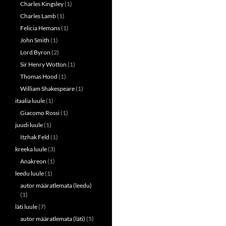
Charles Kingsley
(1)
Charles Lamb
(1)
Felicia Hemans
(1)
John Smith
(1)
Lord Byron
(2)
Sir Henry Wotton
(1)
Thomas Hood
(1)
William Shakespeare
(1)
itaalia luule
(1)
Giacomo Rossi
(1)
juudi luule
(1)
Itzhak Feld
(1)
kreeka luule
(3)
Anakreon
(1)
leedu luule
(1)
autor määratlemata (leedu)
(1)
läti luule
(7)
autor määratlemata (läti)
(5)