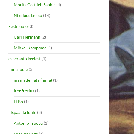
Moritz Gottlieb Saphir
(4)
Nikolaus Lenau
(14)
Eesti luule
(3)
Carl Hermann
(2)
Mihkel Kampmaa
(1)
esperanto keelest
(1)
hiina luule
(3)
määratlemata (hiina)
(1)
Konfutsius
(1)
Li Bo
(1)
hispaania luule
(3)
Antonio Trueba
(1)
Lope de Vega
(1)