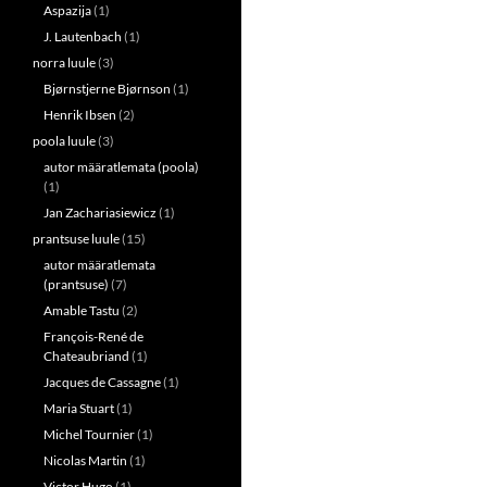
Aspazija
(1)
J. Lautenbach
(1)
norra luule
(3)
Bjørnstjerne Bjørnson
(1)
Henrik Ibsen
(2)
poola luule
(3)
autor määratlemata (poola)
(1)
Jan Zachariasiewicz
(1)
prantsuse luule
(15)
autor määratlemata
(prantsuse)
(7)
Amable Tastu
(2)
François-René de
Chateaubriand
(1)
Jacques de Cassagne
(1)
Maria Stuart
(1)
Michel Tournier
(1)
Nicolas Martin
(1)
Victor Hugo
(1)