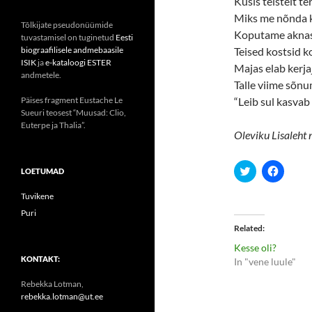
Küsis teistelt te
Miks me nõnda 
Tõlkijate pseudonüümide
Koputame akna
tuvastamisel on tuginetud
Eesti
biograafilisele andmebaasile
Teised kostsid k
ISIK
ja
e-kataloogi ESTER
Majas elab kerja
andmetele.
Talle viime sõnu
Päises fragment Eustache Le
“Leib sul kasvab
Sueuri teosest “Muusad: Clio,
Euterpe ja Thalia”.
Oleviku Lisaleht 
C
C
LOETUMAD
l
l
i
i
c
c
Tuvikene
k
k
Puri
t
t
o
o
Related
s
s
h
h
Kesse oli?
a
a
r
r
KONTAKT:
In "vene luule"
e
e
o
o
Rebekka Lotman,
n
n
T
F
rebekka.lotman@ut.ee
w
a