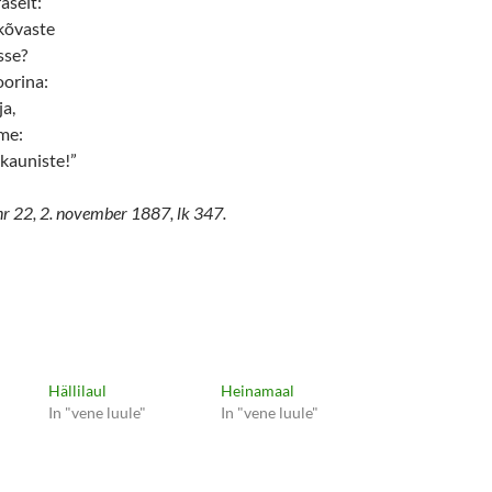
raselt:
kõvaste
sse?
oorina:
ja,
me:
 kauniste!”
nr 22, 2. november 1887, lk 347.
Hällilaul
Heinamaal
In "vene luule"
In "vene luule"