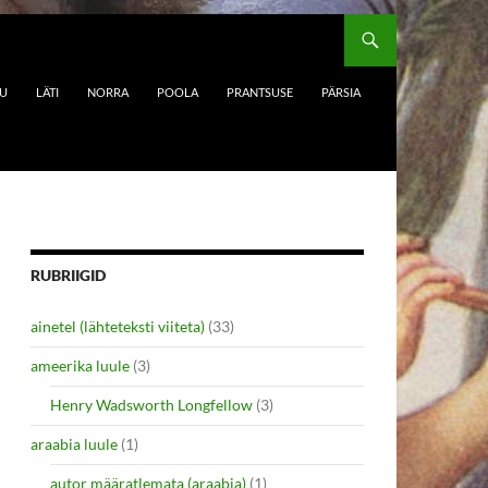
DU
LÄTI
NORRA
POOLA
PRANTSUSE
PÄRSIA
RUBRIIGID
ainetel (lähteteksti viiteta)
(33)
ameerika luule
(3)
Henry Wadsworth Longfellow
(3)
araabia luule
(1)
autor määratlemata (araabia)
(1)