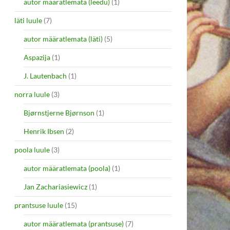
autor määratlemata (leedu)
(1)
läti luule
(7)
autor määratlemata (läti)
(5)
Aspazija
(1)
J. Lautenbach
(1)
norra luule
(3)
Bjørnstjerne Bjørnson
(1)
Henrik Ibsen
(2)
poola luule
(3)
autor määratlemata (poola)
(1)
Jan Zachariasiewicz
(1)
prantsuse luule
(15)
autor määratlemata (prantsuse)
(7)