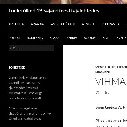
Otsi
Luuletõlked 19. sajandi eesti ajalehtedest
LIIGU SISU JUURDE
AMEERIKA
ARAABIA
ASERBAIDŽAANI
AUSTRIA
ESPERANTO
ROOTSI
RUMEENIA
SAKSA
SERBIA
SOOME
ŠOTI
ŠVEITS
Otsi:
VENE LUULE
,
AUTOR
SONETT.EE
LISALEHT
Veebilehel avaldatakse 19.
VIHMA-
sajandi eestikeelsetes
ajalehtedes ilmunud
.
luuletõlkeid. Lehekülge
täiendatakse jooksvalt.
Vene keelest A. Pii
Ärakirjas järgitakse
algupärandit, erandina on w-
tähed asendatud v-ga.
Piisk kukkus ülev