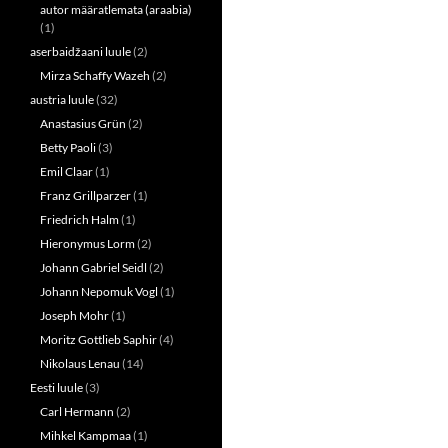
autor määratlemata (araabia)
(1)
aserbaidžaani luule
(2)
Mirza Schaffy Wazeh
(2)
austria luule
(32)
Anastasius Grün
(2)
Betty Paoli
(3)
Emil Claar
(1)
Franz Grillparzer
(1)
Friedrich Halm
(1)
Hieronymus Lorm
(2)
Johann Gabriel Seidl
(2)
Johann Nepomuk Vogl
(1)
Joseph Mohr
(1)
Moritz Gottlieb Saphir
(4)
Nikolaus Lenau
(14)
Eesti luule
(3)
Carl Hermann
(2)
Mihkel Kampmaa
(1)