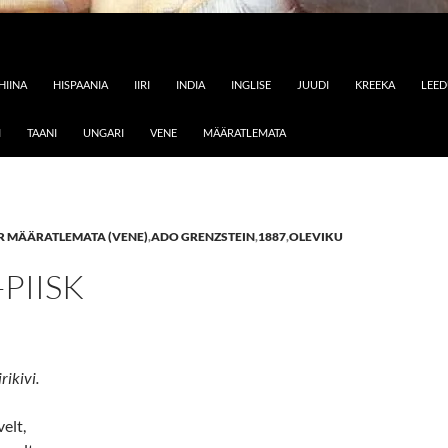
HIINA
HISPAANIA
IIRI
INDIA
INGLISE
JUUDI
KREEKA
LEE
I
TAANI
UNGARI
VENE
MÄÄRATLEMATA
 MÄÄRATLEMATA (VENE)
,
ADO GRENZSTEIN
,
1887
,
OLEVIKU
PIISK
rikivi.
elt,