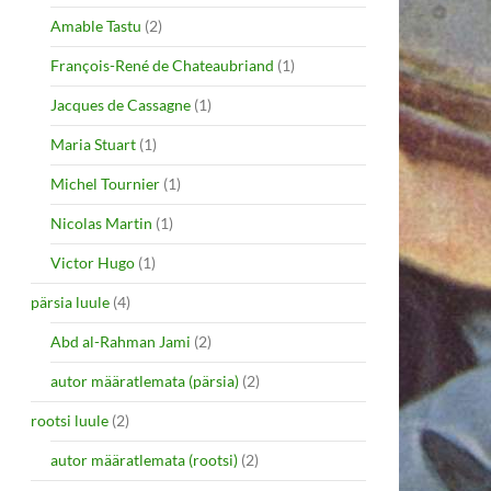
Amable Tastu
(2)
François-René de Chateaubriand
(1)
Jacques de Cassagne
(1)
Maria Stuart
(1)
Michel Tournier
(1)
Nicolas Martin
(1)
Victor Hugo
(1)
pärsia luule
(4)
Abd al-Rahman Jami
(2)
autor määratlemata (pärsia)
(2)
rootsi luule
(2)
autor määratlemata (rootsi)
(2)