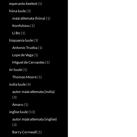
esperanto keelest
(1)
hiina luule
(3)
määratlemata (hiina)
(1)
Konfutsius
(1)
Li Bo
(1)
hispaania luule
(3)
Antonio Trueba
(1)
Lope de Vega
(1)
Miguel de Cervantes
(1)
iiri luule
(1)
Thomas Moore
(1)
india luule
(4)
autor määratlemata (india)
(3)
Amaru
(1)
inglise luule
(13)
autor määratlemata (inglise)
(3)
Barry Cornwall
(1)