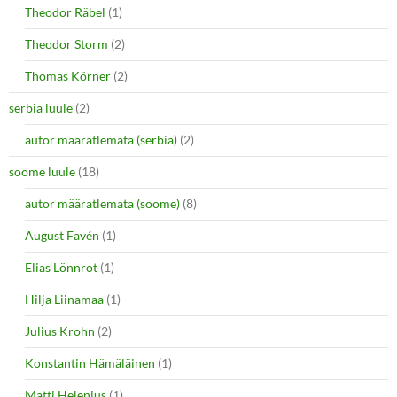
Theodor Räbel
(1)
Theodor Storm
(2)
Thomas Körner
(2)
serbia luule
(2)
autor määratlemata (serbia)
(2)
soome luule
(18)
autor määratlemata (soome)
(8)
August Favén
(1)
Elias Lönnrot
(1)
Hilja Liinamaa
(1)
Julius Krohn
(2)
Konstantin Hämäläinen
(1)
Matti Helenius
(1)