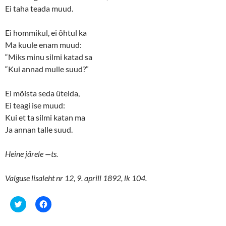
Ei taha teada muud.
Ei hommikul, ei õhtul ka
Ma kuule enam muud:
“Miks minu silmi katad sa
“Kui annad mulle suud?”
Ei mõista seda ütelda,
Ei teagi ise muud:
Kui et ta silmi katan ma
Ja annan talle suud.
Heine järele —ts.
Valguse lisaleht nr 12, 9. aprill 1892, lk 104.
C
C
l
l
i
i
c
c