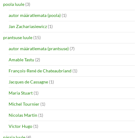
poola luule
(3)
autor määratlemata (poola)
(1)
Jan Zachariasiewicz
(1)
prantsuse luule
(15)
autor määratlemata (prantsuse)
(7)
Amable Tastu
(2)
François-René de Chateaubriand
(1)
Jacques de Cassagne
(1)
Maria Stuart
(1)
Michel Tournier
(1)
Nicolas Martin
(1)
Victor Hugo
(1)
pärsia luule
(4)