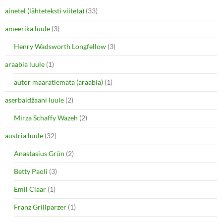
)
ainetel (lähteteksti viiteta)
(33)
ameerika luule
(3)
Henry Wadsworth Longfellow
(3)
araabia luule
(1)
autor määratlemata (araabia)
(1)
aserbaidžaani luule
(2)
Mirza Schaffy Wazeh
(2)
austria luule
(32)
Anastasius Grün
(2)
Betty Paoli
(3)
Emil Claar
(1)
Franz Grillparzer
(1)