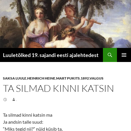
Otsi
Luuletõlked 19. sajandi eesti ajalehtedest
LIIGU
PEAME
SISU
JUURDE
SAKSA LUULE
,
HEINRICH HEINE
,
MART PUKITS
,
1892
,
VALGUS
TA SILMAD KINNI KATSIN
.
Ta silmad kinni katsin ma
Ja andsin talle suud:
“Miks tegid nii?” nüid küsib ta,