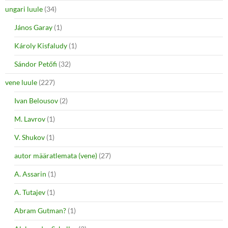
ungari luule
(34)
János Garay
(1)
Károly Kisfaludy
(1)
Sándor Petőfi
(32)
vene luule
(227)
Ivan Belousov
(2)
M. Lavrov
(1)
V. Shukov
(1)
autor määratlemata (vene)
(27)
A. Assarin
(1)
A. Tutajev
(1)
Abram Gutman?
(1)