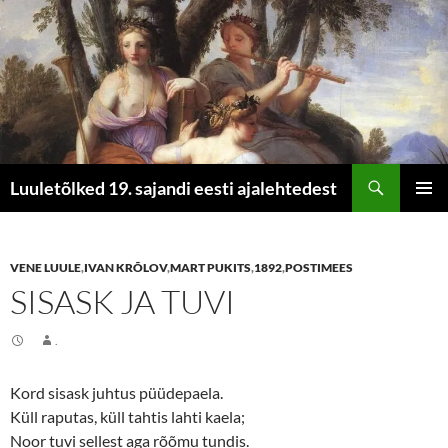
Otsi
Luuletõlked 19. sajandi eesti ajalehtedest
LIIGU
PEAME
SISU
JUURDE
VENE LUULE
,
IVAN KRÕLOV
,
MART PUKITS
,
1892
,
POSTIMEES
SISASK JA TUVI
.
Kord sisask juhtus püüdepaela.
Küll raputas, küll tahtis lahti kaela;
Noor tuvi sellest aga rõõmu tundis.