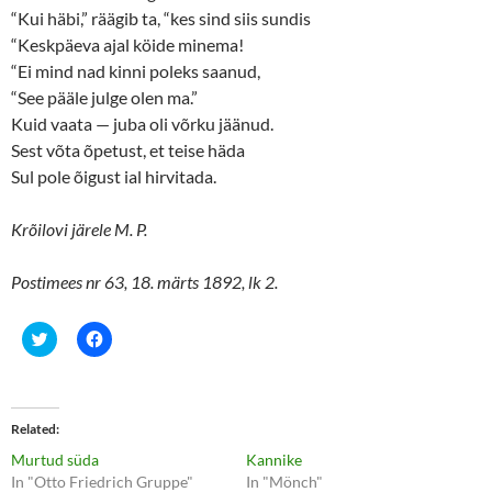
“Kui häbi,” räägib ta, “kes sind siis sundis
“Keskpäeva ajal köide minema!
“Ei mind nad kinni poleks saanud,
“See pääle julge olen ma.”
Kuid vaata — juba oli võrku jäänud.
Sest võta õpetust, et teise häda
Sul pole õigust ial hirvitada.
Krõilovi järele M. P.
Postimees nr 63, 18. märts 1892, lk 2.
C
C
l
l
i
i
c
c
k
k
t
t
o
o
Related
s
s
h
h
Murtud süda
Kannike
a
a
r
r
In "Otto Friedrich Gruppe"
In "Mönch"