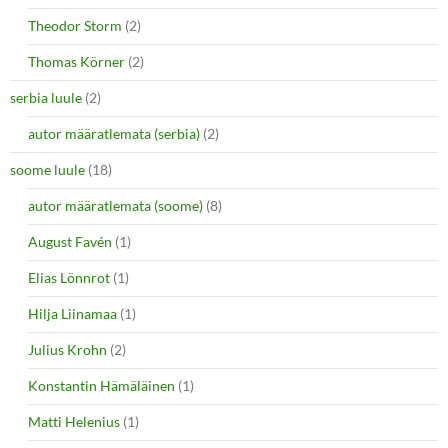
Theodor Storm
(2)
Thomas Körner
(2)
serbia luule
(2)
autor määratlemata (serbia)
(2)
soome luule
(18)
autor määratlemata (soome)
(8)
August Favén
(1)
Elias Lönnrot
(1)
Hilja Liinamaa
(1)
Julius Krohn
(2)
Konstantin Hämäläinen
(1)
Matti Helenius
(1)