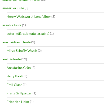
ameerika luule
(3)
Henry Wadsworth Longfellow
(3)
araabia luule
(1)
autor määratlemata (araabia)
(1)
aserbaidžaani luule
(2)
Mirza Schaffy Wazeh
(2)
austria luule
(32)
Anastasius Grün
(2)
Betty Paoli
(3)
Emil Claar
(1)
Franz Grillparzer
(1)
Friedrich Halm
(1)