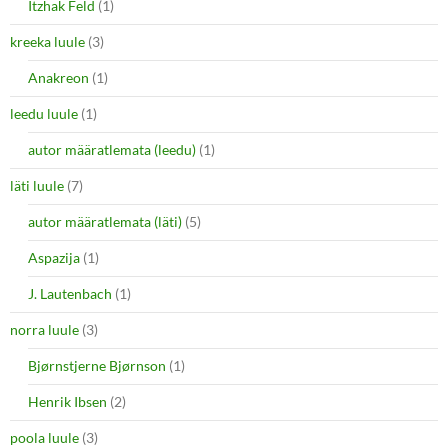
Itzhak Feld
(1)
kreeka luule
(3)
Anakreon
(1)
leedu luule
(1)
autor määratlemata (leedu)
(1)
läti luule
(7)
autor määratlemata (läti)
(5)
Aspazija
(1)
J. Lautenbach
(1)
norra luule
(3)
Bjørnstjerne Bjørnson
(1)
Henrik Ibsen
(2)
poola luule
(3)