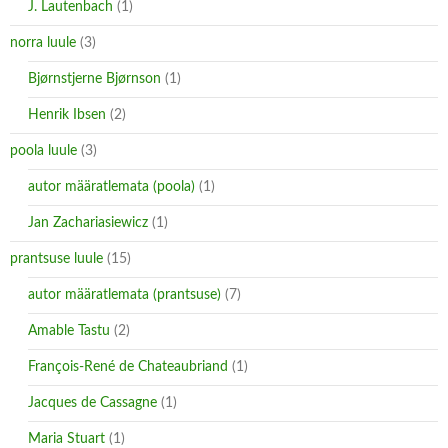
J. Lautenbach
(1)
norra luule
(3)
Bjørnstjerne Bjørnson
(1)
Henrik Ibsen
(2)
poola luule
(3)
autor määratlemata (poola)
(1)
Jan Zachariasiewicz
(1)
prantsuse luule
(15)
autor määratlemata (prantsuse)
(7)
Amable Tastu
(2)
François-René de Chateaubriand
(1)
Jacques de Cassagne
(1)
Maria Stuart
(1)