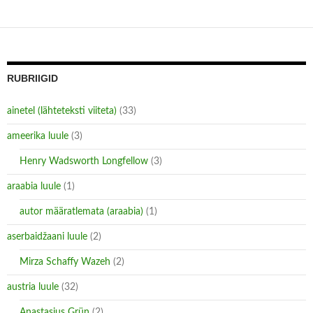
n
i
d
n
o
d
w
o
)
w
)
RUBRIIGID
ainetel (lähteteksti viiteta)
(33)
ameerika luule
(3)
Henry Wadsworth Longfellow
(3)
araabia luule
(1)
autor määratlemata (araabia)
(1)
aserbaidžaani luule
(2)
Mirza Schaffy Wazeh
(2)
austria luule
(32)
Anastasius Grün
(2)