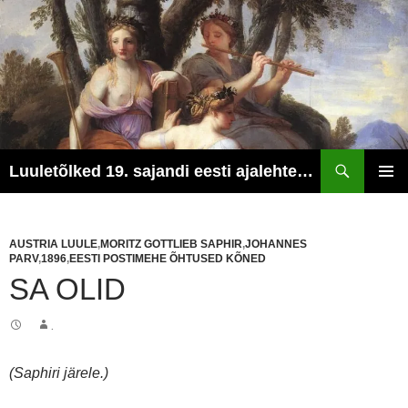
Otsi
Luuletõlked 19. sajandi eesti ajalehtedest
LIIGU
PEAME
SISU
JUURDE
AUSTRIA LUULE
,
MORITZ GOTTLIEB SAPHIR
,
JOHANNES
PARV
,
1896
,
EESTI POSTIMEHE ÕHTUSED KÕNED
SA OLID
.
(Saphiri järele.)