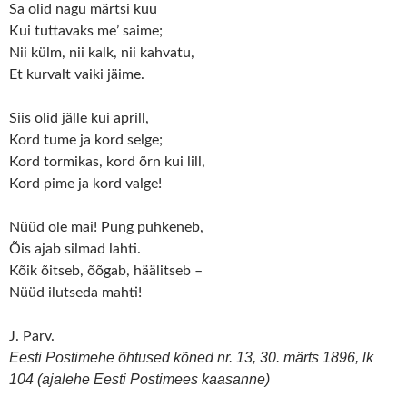
Sa olid nagu märtsi kuu
Kui tuttavaks me’ saime;
Nii külm, nii kalk, nii kahvatu,
Et kurvalt vaiki jäime.
Siis olid jälle kui aprill,
Kord tume ja kord selge;
Kord tormikas, kord õrn kui lill,
Kord pime ja kord valge!
Nüüd ole mai! Pung puhkeneb,
Õis ajab silmad lahti.
Kõik õitseb, õõgab, häälitseb –
Nüüd ilutseda mahti!
J. Parv.
Eesti Postimehe õhtused kõned nr. 13, 30. märts 1896, lk
104 (ajalehe Eesti Postimees kaasanne)