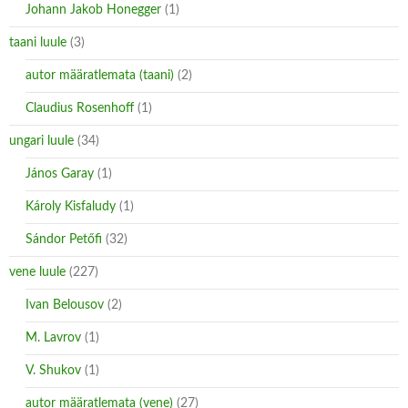
Johann Jakob Honegger
(1)
taani luule
(3)
autor määratlemata (taani)
(2)
Claudius Rosenhoff
(1)
ungari luule
(34)
János Garay
(1)
Károly Kisfaludy
(1)
Sándor Petőfi
(32)
vene luule
(227)
Ivan Belousov
(2)
M. Lavrov
(1)
V. Shukov
(1)
autor määratlemata (vene)
(27)