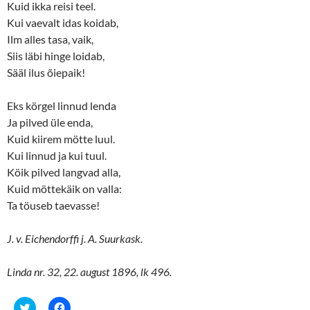
Kuid ikka reisi teel.
Kui vaevalt idas koidab,
Ilm alles tasa, vaik,
Siis läbi hinge loidab,
Sääl ilus õiepaik!
Eks körgel linnud lenda
Ja pilved üle enda,
Kuid kiirem mötte luul.
Kui linnud ja kui tuul.
Köik pilved langvad alla,
Kuid möttekäik on valla:
Ta töuseb taevasse!
J. v. Eichendorffi j. A. Suurkask.
Linda nr. 32, 22. august 1896, lk 496.
C
C