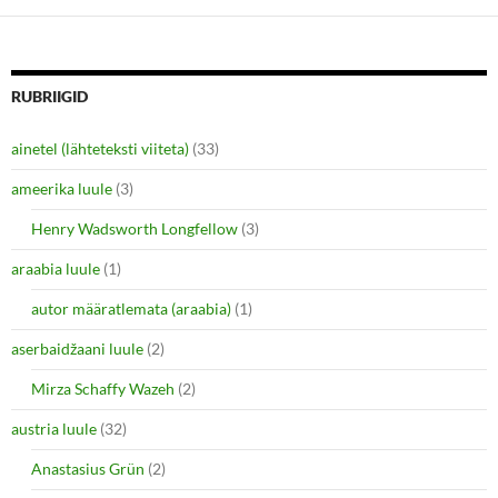
d
n
o
d
w
o
)
w
)
RUBRIIGID
ainetel (lähteteksti viiteta)
(33)
ameerika luule
(3)
Henry Wadsworth Longfellow
(3)
araabia luule
(1)
autor määratlemata (araabia)
(1)
aserbaidžaani luule
(2)
Mirza Schaffy Wazeh
(2)
austria luule
(32)
Anastasius Grün
(2)