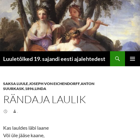
Otsi
Luuletõlked 19. sajandi eesti ajalehtedest
LIIGU
PEAME
SISU
JUURDE
SAKSA LUULE
,
JOSEPH VON EICHENDORFF
,
ANTON
SUURKASK
,
1896
,
LINDA
RÄNDAJA LAULIK
.
Kas lauldes läbi laane
Vöi üle jääse kaane,