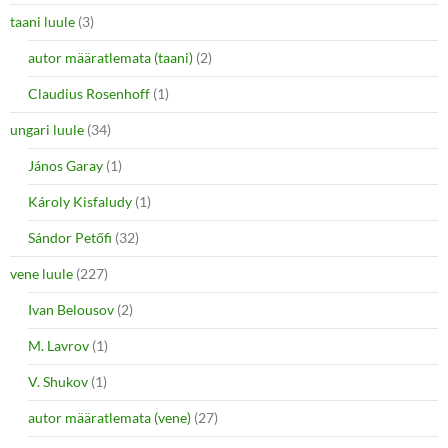
taani luule
(3)
autor määratlemata (taani)
(2)
Claudius Rosenhoff
(1)
ungari luule
(34)
János Garay
(1)
Károly Kisfaludy
(1)
Sándor Petőfi
(32)
vene luule
(227)
Ivan Belousov
(2)
M. Lavrov
(1)
V. Shukov
(1)
autor määratlemata (vene)
(27)