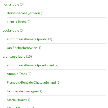
norra luule
(3)
Bjørnstjerne Bjørnson
(1)
Henrik Ibsen
(2)
poola luule
(3)
autor määratlemata (poola)
(1)
Jan Zachariasiewicz
(1)
prantsuse luule
(15)
autor määratlemata (prantsuse)
(7)
Amable Tastu
(2)
François-René de Chateaubriand
(1)
Jacques de Cassagne
(1)
Maria Stuart
(1)