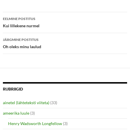
r
o
(
k
O
(
p
O
Postituste
e
p
EELMINE POSTITUS
n
e
s
n
töölaud
Kui lillekene nurmel
i
s
n
i
n
n
e
n
JÄRGMINE POSTITUS
w
e
Oh oleks minu laulud
w
w
i
w
n
i
d
n
o
d
w
o
)
w
)
RUBRIIGID
ainetel (lähteteksti viiteta)
(33)
ameerika luule
(3)
Henry Wadsworth Longfellow
(3)