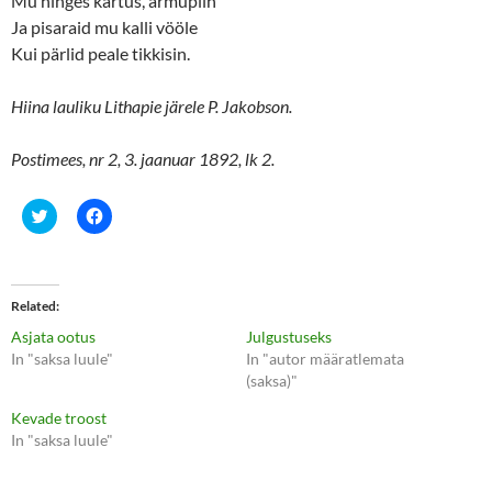
Mu hinges kartus, armupiin
Ja pisaraid mu kalli vööle
Kui pärlid peale tikkisin.
Hiina lauliku Lithapie järele P. Jakobson.
Postimees, nr 2, 3. jaanuar 1892, lk 2.
C
C
l
l
i
i
c
c
k
k
t
t
o
o
Related
s
s
h
h
Asjata ootus
Julgustuseks
a
a
r
r
In "saksa luule"
In "autor määratlemata
e
e
(saksa)"
o
o
n
n
T
F
Kevade troost
w
a
In "saksa luule"
i
c
t
e
t
b
e
o