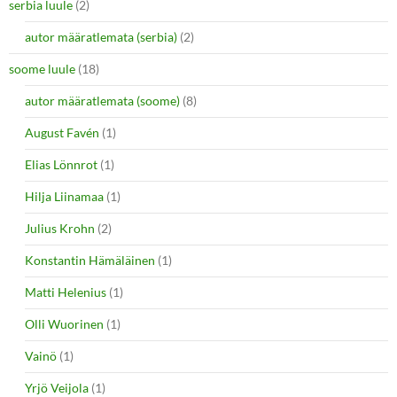
serbia luule
(2)
autor määratlemata (serbia)
(2)
soome luule
(18)
autor määratlemata (soome)
(8)
August Favén
(1)
Elias Lönnrot
(1)
Hilja Liinamaa
(1)
Julius Krohn
(2)
Konstantin Hämäläinen
(1)
Matti Helenius
(1)
Olli Wuorinen
(1)
Vainö
(1)
Yrjö Veijola
(1)