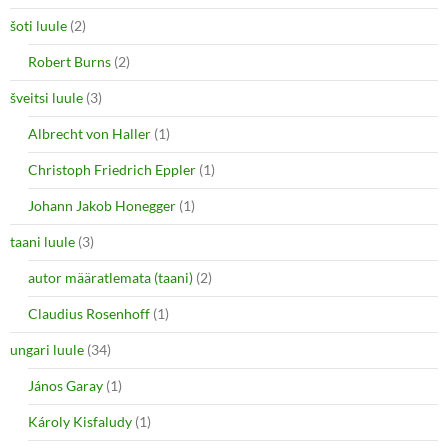
šoti luule
(2)
Robert Burns
(2)
šveitsi luule
(3)
Albrecht von Haller
(1)
Christoph Friedrich Eppler
(1)
Johann Jakob Honegger
(1)
taani luule
(3)
autor määratlemata (taani)
(2)
Claudius Rosenhoff
(1)
ungari luule
(34)
János Garay
(1)
Károly Kisfaludy
(1)