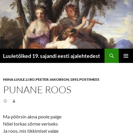
Otsi
Luuletõlked 19. sajandi eesti ajalehtedest
LIIGU
PEAME
SISU
JUURDE
HIINA LUULE
,
LI BO
,
PEETER JAKOBSON
,
1892
,
POSTIMEES
PUNANE ROOS
.
Ma pöörsin akna poole palge
Nõel torkas sõrme veriseks
Ja roos, mis tikkimisel valge