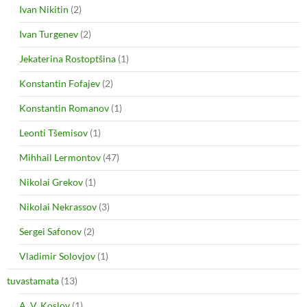
Ivan Nikitin
(2)
Ivan Turgenev
(2)
Jekaterina Rostoptšina
(1)
Konstantin Fofajev
(2)
Konstantin Romanov
(1)
Leonti Tšemisov
(1)
Mihhail Lermontov
(47)
Nikolai Grekov
(1)
Nikolai Nekrassov
(3)
Sergei Safonov
(2)
Vladimir Solovjov
(1)
tuvastamata
(13)
A. V. Koslov
(1)