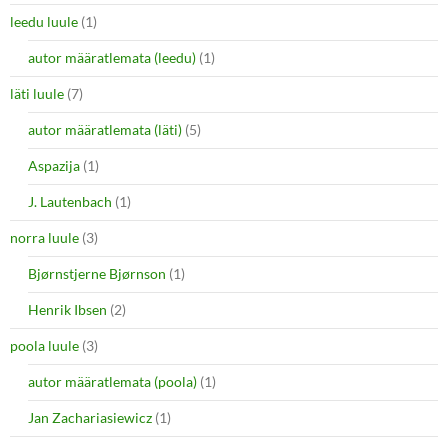
leedu luule
(1)
autor määratlemata (leedu)
(1)
läti luule
(7)
autor määratlemata (läti)
(5)
Aspazija
(1)
J. Lautenbach
(1)
norra luule
(3)
Bjørnstjerne Bjørnson
(1)
Henrik Ibsen
(2)
poola luule
(3)
autor määratlemata (poola)
(1)
Jan Zachariasiewicz
(1)