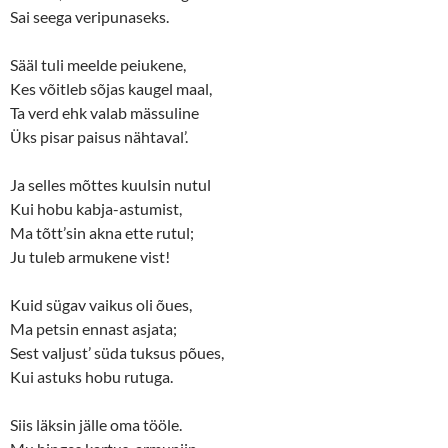
Sai seega veripunaseks.
Sääl tuli meelde peiukene,
Kes võitleb sõjas kaugel maal,
Ta verd ehk valab mässuline
Üks pisar paisus nähtaval’.
Ja selles mõttes kuulsin nutul
Kui hobu kabja-astumist,
Ma tõtt’sin akna ette rutul;
Ju tuleb armukene vist!
Kuid sügav vaikus oli õues,
Ma petsin ennast asjata;
Sest valjust’ süda tuksus põues,
Kui astuks hobu rutuga.
Siis läksin jälle oma tööle.