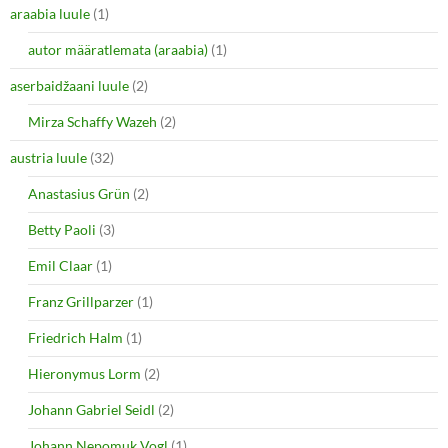
araabia luule
(1)
autor määratlemata (araabia)
(1)
aserbaidžaani luule
(2)
Mirza Schaffy Wazeh
(2)
austria luule
(32)
Anastasius Grün
(2)
Betty Paoli
(3)
Emil Claar
(1)
Franz Grillparzer
(1)
Friedrich Halm
(1)
Hieronymus Lorm
(2)
Johann Gabriel Seidl
(2)
Johann Nepomuk Vogl
(1)