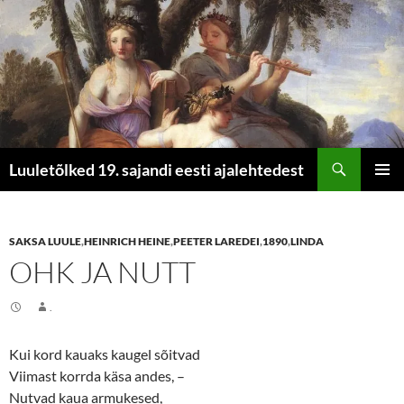
Otsi
Luuletõlked 19. sajandi eesti ajalehtedest
LIIGU
PEAME
SISU
JUURDE
SAKSA LUULE
,
HEINRICH HEINE
,
PEETER LAREDEI
,
1890
,
LINDA
OHK JA NUTT
.
Kui kord kauaks kaugel sõitvad
Viimast korrda käsa andes, –
Nutvad kaua armukesed,