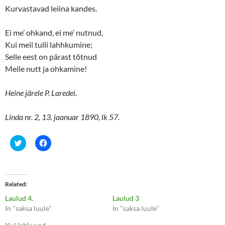
Kurvastavad leiina kandes.
Ei me’ ohkand, ei me’ nutnud,
Kui meil tulli lahhkumine;
Selle eest on pärast tõtnud
Meile nutt ja ohkamine!
Heine järele P. Laredei.
Linda nr. 2, 13. jaanuar 1890, lk 57.
C
C
l
l
i
i
c
c
k
k
t
t
o
o
Related
s
s
h
h
Laulud 4.
Laulud 3
a
a
r
r
In "saksa luule"
In "saksa luule"
e
e
o
o