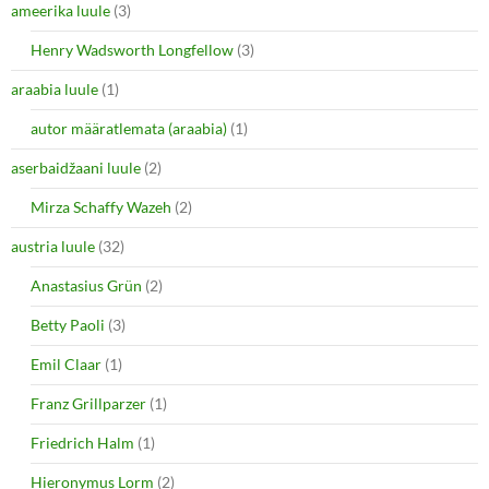
ameerika luule
(3)
Henry Wadsworth Longfellow
(3)
araabia luule
(1)
autor määratlemata (araabia)
(1)
aserbaidžaani luule
(2)
Mirza Schaffy Wazeh
(2)
austria luule
(32)
Anastasius Grün
(2)
Betty Paoli
(3)
Emil Claar
(1)
Franz Grillparzer
(1)
Friedrich Halm
(1)
Hieronymus Lorm
(2)