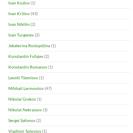
Ivan Kozlov
(1)
Ivan Krõlov
(43)
Ivan Nikitin
(2)
Ivan Turgenev
(2)
Jekaterina Rostoptšina
(1)
Konstantin Fofajev
(2)
Konstantin Romanov
(1)
Leonti Tšemisov
(1)
Mihhail Lermontov
(47)
Nikolai Grekov
(1)
Nikolai Nekrassov
(3)
Sergei Safonov
(2)
Vladimir Solovjov
(1)