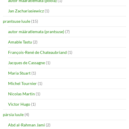
autor määratlemata (poola)
(1)
Jan Zachariasiewicz
(1)
prantsuse luule
(15)
autor määratlemata (prantsuse)
(7)
Amable Tastu
(2)
François-René de Chateaubriand
(1)
Jacques de Cassagne
(1)
Maria Stuart
(1)
Michel Tournier
(1)
Nicolas Martin
(1)
Victor Hugo
(1)
pärsia luule
(4)
Abd al-Rahman Jami
(2)