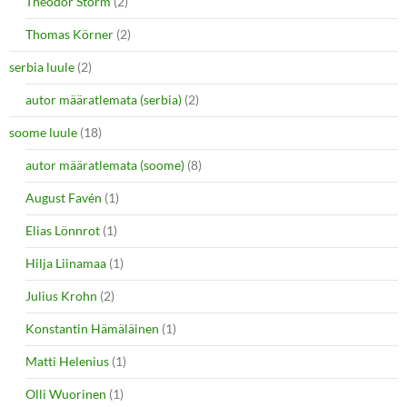
Theodor Storm
(2)
Thomas Körner
(2)
serbia luule
(2)
autor määratlemata (serbia)
(2)
soome luule
(18)
autor määratlemata (soome)
(8)
August Favén
(1)
Elias Lönnrot
(1)
Hilja Liinamaa
(1)
Julius Krohn
(2)
Konstantin Hämäläinen
(1)
Matti Helenius
(1)
Olli Wuorinen
(1)