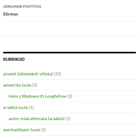
i
s
n
i
JÄRGMINE POSTITUS
n
n
e
n
Sõrmus
w
e
w
w
i
w
n
i
d
n
o
d
w
o
)
w
)
RUBRIIGID
ainetel (lähteteksti viiteta)
(33)
ameerika luule
(3)
Henry Wadsworth Longfellow
(3)
araabia luule
(1)
autor määratlemata (araabia)
(1)
aserbaidžaani luule
(2)