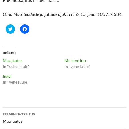
Ehk metsa, kus nii üksi näis…
Oma Maa: teaduste ja juttude ajakiri nr 6, 15. juuni 1889, lk 384.
C
C
l
l
i
i
c
c
k
k
t
t
o
o
Related
s
s
h
h
Maa jautus
Muistne luu
a
a
r
r
In "saksa luule"
In "vene luule"
e
e
o
o
Ingel
n
n
T
F
In "vene luule"
w
a
i
c
t
e
t
b
e
o
r
o
(
k
Postituste
O
(
p
O
EELMINE POSTITUS
e
p
töölaud
Maa jautus
n
e
s
n