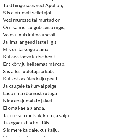
Tuld hinge sees veel Apollon,
Siis alatumalt sellel ajal
Veel muresse tal murtud on.
Õrn kannel suigub seisu riigis,
Vaim uinub külma une all…
Ja ilma langend laste liigis
Ehk on ta kõige alamal,
Kui aga taeva kutse healt
Ent kõrv ju helisemas märkab,
Siis alles luuletaja ärkab,
Kui kotkas üles kalju pealt,
Ja kaugele ta kurval palgel
Läeb ilma rõõmust rutuga
Ning ebajumalate jalgel
Ei oma kaela alanda.
Ta jookseb metslik, külm ja valju
Ja segadust ja heli täis
Siis mere kaldale, kus kalju,