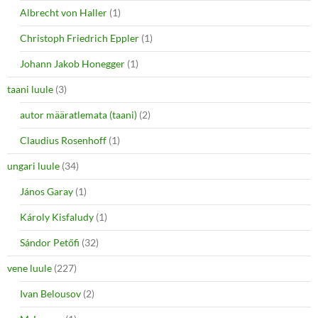
Albrecht von Haller
(1)
Christoph Friedrich Eppler
(1)
Johann Jakob Honegger
(1)
taani luule
(3)
autor määratlemata (taani)
(2)
Claudius Rosenhoff
(1)
ungari luule
(34)
János Garay
(1)
Károly Kisfaludy
(1)
Sándor Petőfi
(32)
vene luule
(227)
Ivan Belousov
(2)