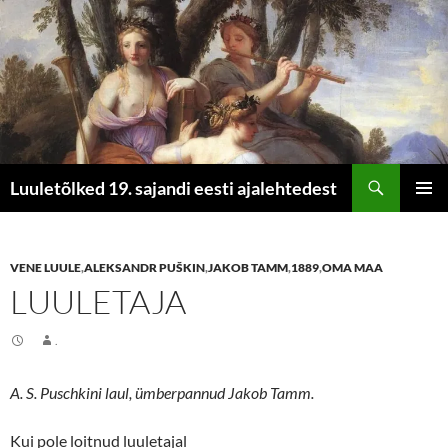
Otsi
Luuletõlked 19. sajandi eesti ajalehtedest
LIIGU
PEAME
SISU
JUURDE
VENE LUULE
,
ALEKSANDR PUŠKIN
,
JAKOB TAMM
,
1889
,
OMA MAA
LUULETAJA
.
A. S. Puschkini laul, ümberpannud Jakob Tamm.
Kui pole loitnud luuletajal