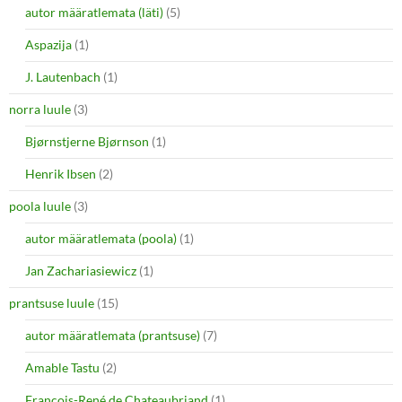
autor määratlemata (läti)
(5)
Aspazija
(1)
J. Lautenbach
(1)
norra luule
(3)
Bjørnstjerne Bjørnson
(1)
Henrik Ibsen
(2)
poola luule
(3)
autor määratlemata (poola)
(1)
Jan Zachariasiewicz
(1)
prantsuse luule
(15)
autor määratlemata (prantsuse)
(7)
Amable Tastu
(2)
François-René de Chateaubriand
(1)