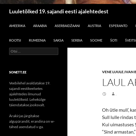
Otsi
Luuletõlked 19. sajandi eesti ajalehtedest
LIIGU SISU JUURDE
AMEERIKA
ARAABIA
ASERBAIDŽAANI
AUSTRIA
ESPERANTO
ROOTSI
RUMEENIA
SAKSA
SERBIA
SOOME
ŠOTI
ŠVEITS
Otsi:
VENE LUULE
,
IVAN 
SONETT.EE
LAUL 
Veebilehel avaldatakse 19.
sajandi eestikeelsetes
ajalehtedes ilmunud
.
luuletõlkeid. Lehekülge
täiendatakse jooksvalt.
Oh ütle mull’, ka
Ärakirjas järgitakse
Sull lulle rindas
algupärandit, erandina on w-
Kui uimastuses 
tähed asendatud v-ga.
“Sind armastan,” 