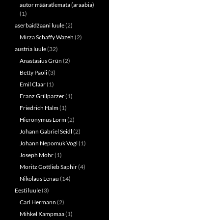
autor määratlemata (araabia)
(1)
aserbaidžaani luule
(2)
Mirza Schaffy Wazeh
(2)
austria luule
(32)
Anastasius Grün
(2)
Betty Paoli
(3)
Emil Claar
(1)
Franz Grillparzer
(1)
Friedrich Halm
(1)
Hieronymus Lorm
(2)
Johann Gabriel Seidl
(2)
Johann Nepomuk Vogl
(1)
Joseph Mohr
(1)
Moritz Gottlieb Saphir
(4)
Nikolaus Lenau
(14)
Eesti luule
(3)
Carl Hermann
(2)
Mihkel Kampmaa
(1)