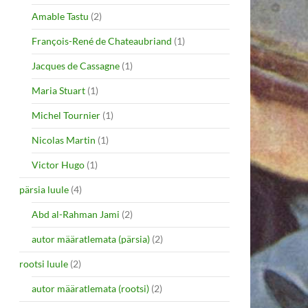
Amable Tastu
(2)
François-René de Chateaubriand
(1)
Jacques de Cassagne
(1)
Maria Stuart
(1)
Michel Tournier
(1)
Nicolas Martin
(1)
Victor Hugo
(1)
pärsia luule
(4)
Abd al-Rahman Jami
(2)
autor määratlemata (pärsia)
(2)
rootsi luule
(2)
autor määratlemata (rootsi)
(2)