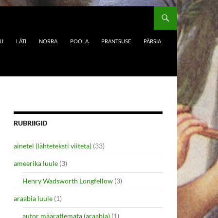
DU
LÄTI
NORRA
POOLA
PRANTSUSE
PÄRSIA
RUBRIIGID
ainetel (lähteteksti viiteta)
(33)
ameerika luule
(3)
Henry Wadsworth Longfellow
(3)
araabia luule
(1)
autor määratlemata (araabia)
(1)