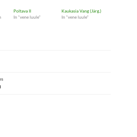
Poltava II
Kaukasia Vang (Järg.)
n
In "vene luule"
In "vene luule"
e
US
l