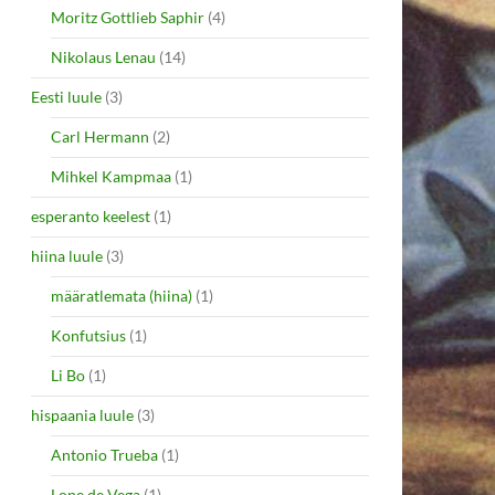
Moritz Gottlieb Saphir
(4)
Nikolaus Lenau
(14)
Eesti luule
(3)
Carl Hermann
(2)
Mihkel Kampmaa
(1)
esperanto keelest
(1)
hiina luule
(3)
määratlemata (hiina)
(1)
Konfutsius
(1)
Li Bo
(1)
hispaania luule
(3)
Antonio Trueba
(1)
Lope de Vega
(1)