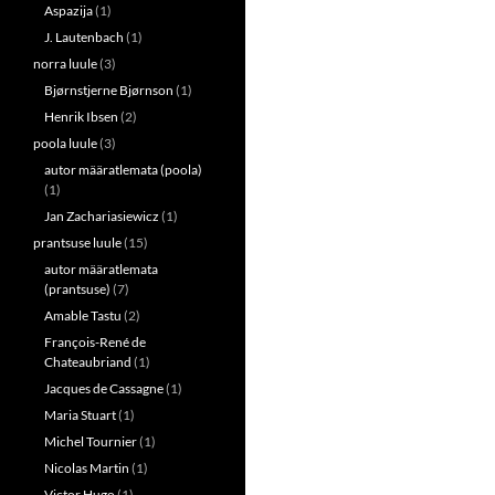
Aspazija
(1)
J. Lautenbach
(1)
norra luule
(3)
Bjørnstjerne Bjørnson
(1)
Henrik Ibsen
(2)
poola luule
(3)
autor määratlemata (poola)
(1)
Jan Zachariasiewicz
(1)
prantsuse luule
(15)
autor määratlemata
(prantsuse)
(7)
Amable Tastu
(2)
François-René de
Chateaubriand
(1)
Jacques de Cassagne
(1)
Maria Stuart
(1)
Michel Tournier
(1)
Nicolas Martin
(1)
Victor Hugo
(1)