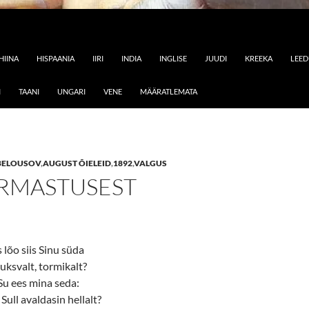
HIINA
HISPAANIA
IIRI
INDIA
INGLISE
JUUDI
KREEKA
LEE
I
TAANI
UNGARI
VENE
MÄÄRATLEMATA
BELOUSOV
,
AUGUST ÕIELEID
,
1892
,
VALGUS
ARMASTUSEST
s lõo siis Sinu süda
 tuksvalt, tormikalt?
Su ees mina seda:
Sull avaldasin hellalt?