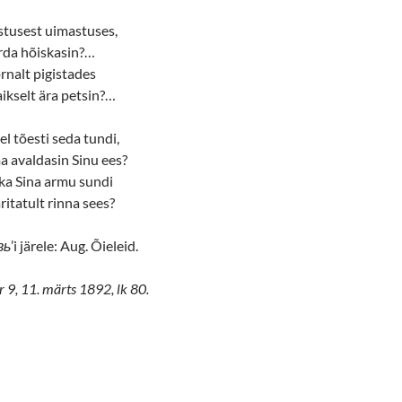
stusest uimastuses,
rda hõiskasin?…
õrnalt pigistades
aikselt ära petsin?…
l tõesti seda tundi,
a avaldasin Sinu ees?
 ka Sina armu sundi
ritatult rinna sees?
вь
’i järele: Aug. Õieleid.
r 9, 11. märts 1892, lk 80.