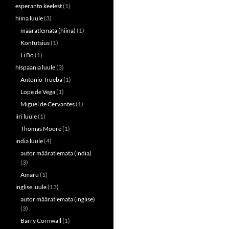
esperanto keelest
(1)
hiina luule
(3)
määratlemata (hiina)
(1)
Konfutsius
(1)
Li Bo
(1)
hispaania luule
(3)
Antonio Trueba
(1)
Lope de Vega
(1)
Miguel de Cervantes
(1)
iiri luule
(1)
Thomas Moore
(1)
india luule
(4)
autor määratlemata (india)
(3)
Amaru
(1)
inglise luule
(13)
autor määratlemata (inglise)
(3)
Barry Cornwall
(1)