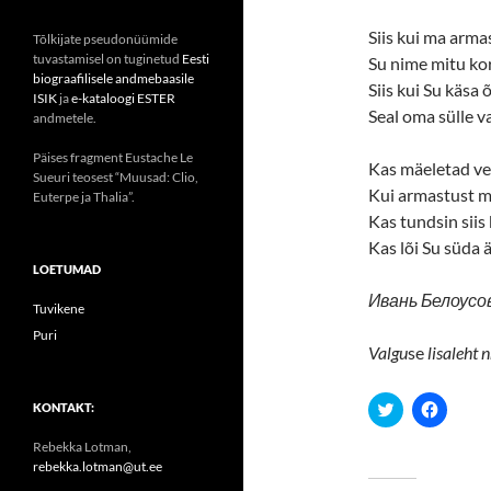
Siis kui ma arma
Tõlkijate pseudonüümide
tuvastamisel on tuginetud
Eesti
Su nime mitu ko
biograafilisele andmebaasile
Siis kui Su käsa 
ISIK
ja
e-kataloogi ESTER
Seal oma sülle v
andmetele.
Päises fragment Eustache Le
Kas mäeletad vee
Sueuri teosest “Muusad: Clio,
Kui armastust m
Euterpe ja Thalia”.
Kas tundsin siis
Kas lõi Su süda ä
LOETUMAD
Ивань Белоусо
Tuvikene
Puri
Valgu
se
lisaleht
n
C
C
KONTAKT:
l
l
i
i
Rebekka Lotman,
c
c
k
k
rebekka.lotman@ut.ee
t
t