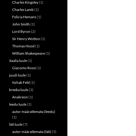
Charles Kingsley
(1)
Charles Lamb
(1)
Felicia Hemans
(1)
John Smith
(1)
Lord Byron
(2)
Sir Henry Wotton
(1)
Thomas Hood
(1)
William Shakespeare
(1)
itaalia luule
(1)
Giacomo Rossi
(1)
juudi luule
(1)
Itzhak Feld
(1)
kreeka luule
(3)
Anakreon
(1)
leedu luule
(1)
autor määratlemata (leedu)
(1)
läti luule
(7)
autor määratlemata (läti)
(5)