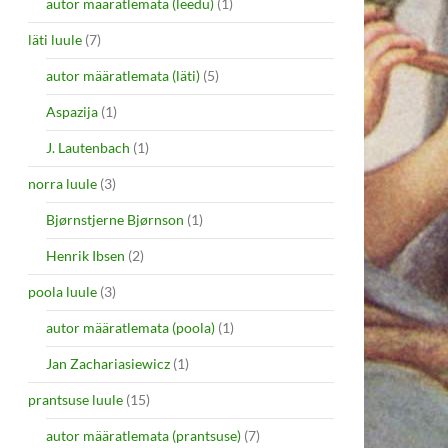
autor määratlemata (leedu)
(1)
läti luule
(7)
autor määratlemata (läti)
(5)
Aspazija
(1)
J. Lautenbach
(1)
norra luule
(3)
Bjørnstjerne Bjørnson
(1)
Henrik Ibsen
(2)
poola luule
(3)
autor määratlemata (poola)
(1)
Jan Zachariasiewicz
(1)
prantsuse luule
(15)
autor määratlemata (prantsuse)
(7)