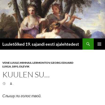
Otsi
Luuletõlked 19. sajandi eesti ajalehtedest
LIIGU
PEAME
SISU
JUURDE
VENE LUULE
,
MIHHAIL LERMONTOV
,
GEORG EDUARD
LUIGA
,
1891
,
OLEVIK
KUULEN SU…
.
Слышу ли голос твой.