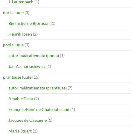
J. Lautenbach
(1)
norra luule
(3)
Bjørnstjerne Bjørnson
(1)
Henrik Ibsen
(2)
poola luule
(3)
autor määratlemata (poola)
(1)
Jan Zachariasiewicz
(1)
prantsuse luule
(15)
autor määratlemata (prantsuse)
(7)
Amable Tastu
(2)
François-René de Chateaubriand
(1)
Jacques de Cassagne
(1)
Maria Stuart
(1)