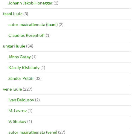
Johann Jakob Honegger
(1)
taani luule
(3)
autor määratlemata (taani)
(2)
Claudius Rosenhoff
(1)
ungari luule
(34)
János Garay
(1)
Károly Kisfaludy
(1)
Sándor Petőfi
(32)
vene luule
(227)
Ivan Belousov
(2)
M. Lavrov
(1)
V. Shukov
(1)
autor määratlemata (vene)
(27)