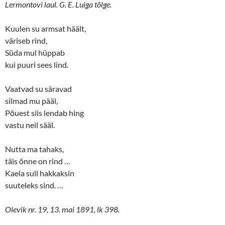
Lermontovi laul. G. E. Luiga tõlge.
Kuulen su armsat häält,
väriseb rind,
Süda mul hüppab
kui puuri sees lind.
Vaatvad su säravad
silmad mu pääl,
Põuest siis lendab hing
vastu neil sääl.
Nutta ma tahaks,
täis õnne on rind …
Kaela sull hakkaksin
suuteleks sind. …
Olevik nr. 19, 13. mai 1891, lk 398.