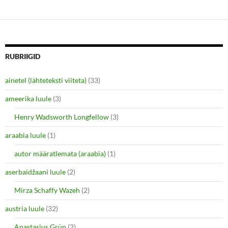
n
i
d
n
o
d
w
o
)
w
)
RUBRIIGID
ainetel (lähteteksti viiteta)
(33)
ameerika luule
(3)
Henry Wadsworth Longfellow
(3)
araabia luule
(1)
autor määratlemata (araabia)
(1)
aserbaidžaani luule
(2)
Mirza Schaffy Wazeh
(2)
austria luule
(32)
Anastasius Grün
(2)