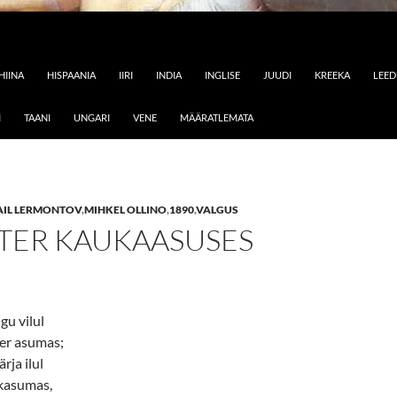
HIINA
HISPAANIA
IIRI
INDIA
INGLISE
JUUDI
KREEKA
LEE
I
TAANI
UNGARI
VENE
MÄÄRATLEMATA
AIL LERMONTOV
,
MIHKEL OLLINO
,
1890
,
VALGUS
TER KAUKAASUSES
gu vilul
er asumas;
rja ilul
kasumas,