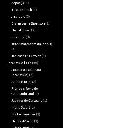
Aspazija
(1)
J. Lautenbach
(1)
norra luule
(3)
Bjørnstjerne Bjørnson
(1)
Henrik Ibsen
(2)
poola luule
(3)
autor määratlemata (poola)
(1)
Jan Zachariasiewicz
(1)
prantsuse luule
(15)
autor määratlemata
(prantsuse)
(7)
Amable Tastu
(2)
François-René de
Chateaubriand
(1)
Jacques de Cassagne
(1)
Maria Stuart
(1)
Michel Tournier
(1)
Nicolas Martin
(1)
Victor Hugo
(1)