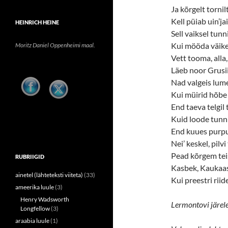
Ja kõrgelt torni
Kell püiab uin’ja
HEINRICH HEINE
Sell vaiksel tunn
Kui mööda väikes
Moritz Daniel Oppenheimi maal.
Vett tooma, alla,
Läeb noor Grusii
Nad valgeis lum
Kui müirid hõbe 
End taeva telgil
Kuid loode tunni
End kuues purpu
Nei’ keskel, pilvi
Pead kõrgem tei
RUBRIIGID
Kasbek, Kaukaas
ainetel (lähteteksti viiteta)
(33)
Kui preestri riid
ameerika luule
(3)
Henry Wadsworth
Lermontovi järele
Longfellow
(3)
araabia luule
(1)