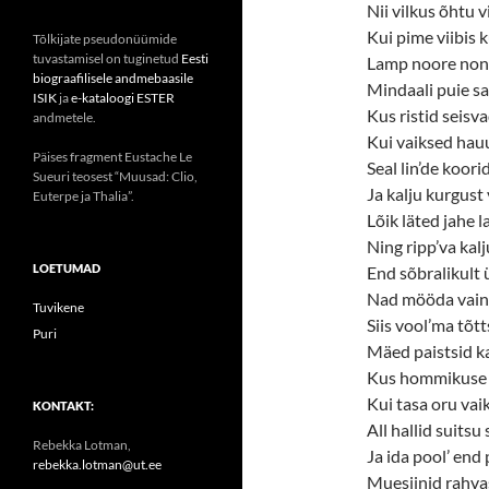
Nii vilkus õhtu v
Kui pime viibis k
Tõlkijate pseudonüümide
tuvastamisel on tuginetud
Eesti
Lamp noore nonn
biograafilisele andmebaasile
Mindaali puie sa
ISIK
ja
e-kataloogi ESTER
Kus ristid seisva
andmetele.
Kui vaiksed hauu
Päises fragment Eustache Le
Seal lin’de koori
Sueuri teosest “Muusad: Clio,
Ja kalju kurgust
Euterpe ja Thalia”.
Lõik läted jahe 
Ning ripp’va kal
LOETUMAD
End sõbralikult
Nad mööda vainu
Tuvikene
Siis vool’ma tõt
Puri
Mäed paistsid ka
Kus hommikuse k
Kui tasa oru vai
KONTAKT:
All hallid suits
Rebekka Lotman,
Ja ida pool’ end
rebekka.lotman@ut.ee
Muesiinid rahva