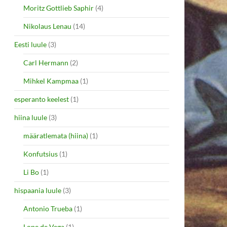
Moritz Gottlieb Saphir
(4)
Nikolaus Lenau
(14)
Eesti luule
(3)
Carl Hermann
(2)
Mihkel Kampmaa
(1)
esperanto keelest
(1)
hiina luule
(3)
määratlemata (hiina)
(1)
Konfutsius
(1)
Li Bo
(1)
hispaania luule
(3)
Antonio Trueba
(1)
Lope de Vega
(1)