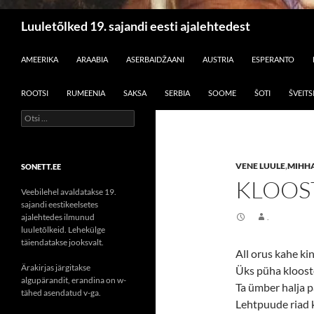
Otsi
Luuletõlked 19. sajandi eesti ajalehtedest
LIIGU SISU JUURDE
AMEERIKA
ARAABIA
ASERBAIDŽAANI
AUSTRIA
ESPERANTO
ROOTSI
RUMEENIA
SAKSA
SERBIA
SOOME
ŠOTI
ŠVEITS
Otsi:
VENE LUULE
,
MIHH
SONETT.EE
KLOOS
Veebilehel avaldatakse 19.
sajandi eestikeelsetes
ajalehtedes ilmunud
.
luuletõlkeid. Lehekülge
täiendatakse jooksvalt.
All orus kahe kin
Ärakirjas järgitakse
Üks püha kloost
algupärandit, erandina on w-
Ta ümber halja pä
tähed asendatud v-ga.
Lehtpuude riad 