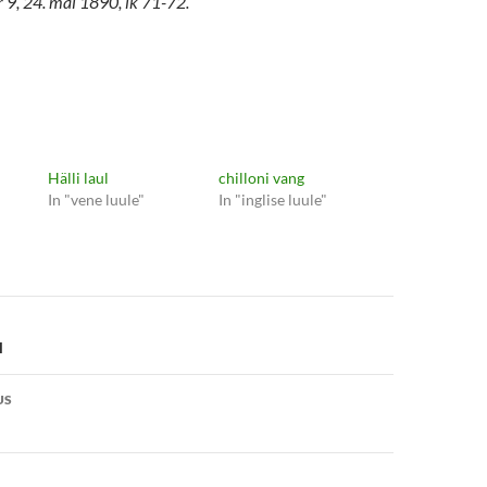
r 9, 24. mai 1890, lk 71-72.
Hälli laul
chilloni vang
In "vene luule"
In "inglise luule"
e
l
US