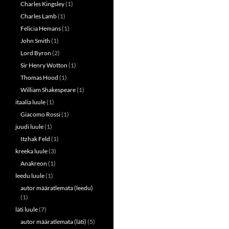
Charles Kingsley
(1)
Charles Lamb
(1)
Felicia Hemans
(1)
John Smith
(1)
Lord Byron
(2)
Sir Henry Wotton
(1)
Thomas Hood
(1)
William Shakespeare
(1)
itaalia luule
(1)
Giacomo Rossi
(1)
juudi luule
(1)
Itzhak Feld
(1)
kreeka luule
(3)
Anakreon
(1)
leedu luule
(1)
autor määratlemata (leedu)
(1)
läti luule
(7)
autor määratlemata (läti)
(5)