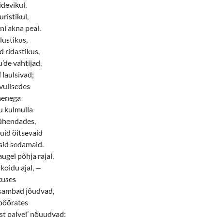
idevikul,
uristikul,
i akna peal.
lustikus,
d ridastikus,
’de vahtijad,
d laulsivad;
 vulisedes
laenega
ju kulmulla
 ühendades,
id õitsevaid
tsid sedamaid.
ugel põhja rajal,
oidu ajal,
—
kuses
u sambad jõudvad,
 pöörates
st palvel’ nõuudvad;