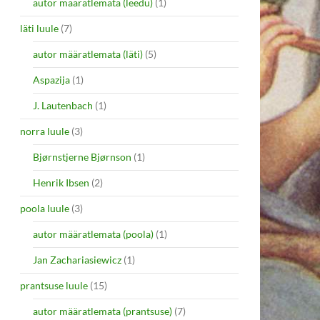
autor määratlemata (leedu)
(1)
läti luule
(7)
autor määratlemata (läti)
(5)
Aspazija
(1)
J. Lautenbach
(1)
norra luule
(3)
Bjørnstjerne Bjørnson
(1)
Henrik Ibsen
(2)
poola luule
(3)
autor määratlemata (poola)
(1)
Jan Zachariasiewicz
(1)
prantsuse luule
(15)
autor määratlemata (prantsuse)
(7)