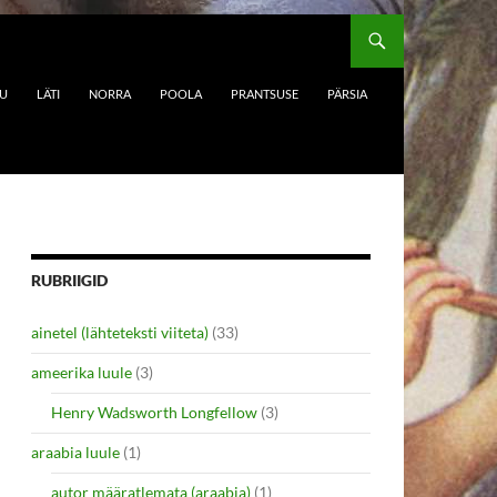
DU
LÄTI
NORRA
POOLA
PRANTSUSE
PÄRSIA
RUBRIIGID
ainetel (lähteteksti viiteta)
(33)
ameerika luule
(3)
Henry Wadsworth Longfellow
(3)
araabia luule
(1)
autor määratlemata (araabia)
(1)