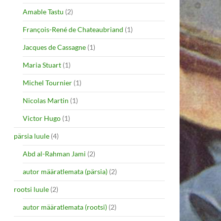
Amable Tastu
(2)
François-René de Chateaubriand
(1)
Jacques de Cassagne
(1)
Maria Stuart
(1)
Michel Tournier
(1)
Nicolas Martin
(1)
Victor Hugo
(1)
pärsia luule
(4)
Abd al-Rahman Jami
(2)
autor määratlemata (pärsia)
(2)
rootsi luule
(2)
autor määratlemata (rootsi)
(2)