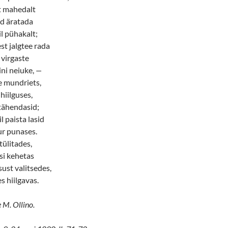
lt mahedalt
id äratada
il pühakalt;
t jalgtee rada
 virgaste
ni neiuke,
—
e mundriets,
hiilguses,
 tähendasid;
l paista lasid
r punases.
 tülitades,
si kehetas
ust valitsedes,
es hiilgavas.
 M. Ollino.