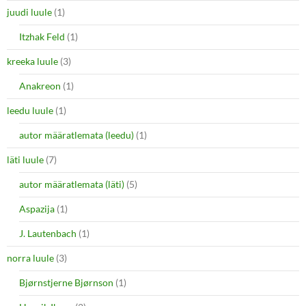
juudi luule
(1)
Itzhak Feld
(1)
kreeka luule
(3)
Anakreon
(1)
leedu luule
(1)
autor määratlemata (leedu)
(1)
läti luule
(7)
autor määratlemata (läti)
(5)
Aspazija
(1)
J. Lautenbach
(1)
norra luule
(3)
Bjørnstjerne Bjørnson
(1)