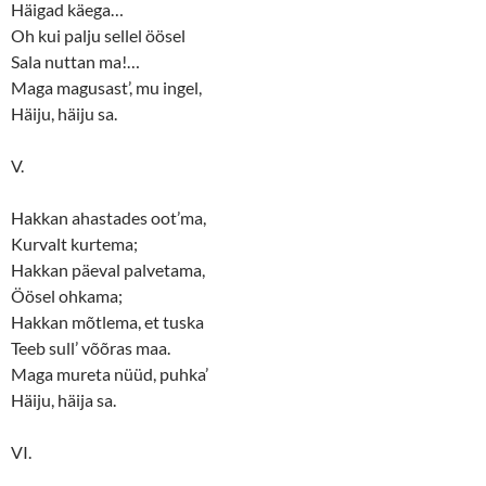
Häigad käega…
Oh kui palju sellel öösel
Sala nuttan ma!…
Maga magusast’, mu ingel,
Häiju, häiju sa.
V.
Hakkan ahastades oot’ma,
Kurvalt kurtema;
Hakkan päeval palvetama,
Öösel ohkama;
Hakkan mõtlema, et tuska
Teeb sull’ võõras maa.
Maga mureta nüüd, puhka’
Häiju, häija sa.
VI.