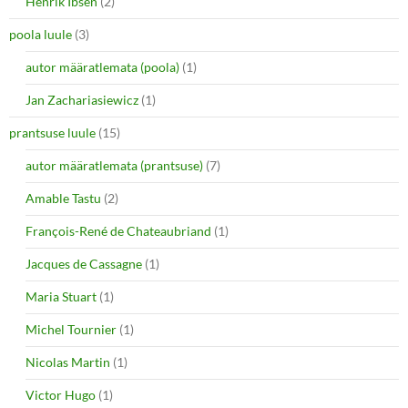
Henrik Ibsen
(2)
poola luule
(3)
autor määratlemata (poola)
(1)
Jan Zachariasiewicz
(1)
prantsuse luule
(15)
autor määratlemata (prantsuse)
(7)
Amable Tastu
(2)
François-René de Chateaubriand
(1)
Jacques de Cassagne
(1)
Maria Stuart
(1)
Michel Tournier
(1)
Nicolas Martin
(1)
Victor Hugo
(1)