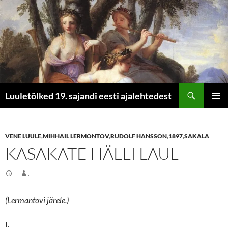
Otsi
Luuletõlked 19. sajandi eesti ajalehtedest
LIIGU
PEAME
SISU
JUURDE
VENE LUULE
,
MIHHAIL LERMONTOV
,
RUDOLF HANSSON
,
1897
,
SAKALA
KASAKATE HÄLLI LAUL
.
(Lermantovi järele.)
I.