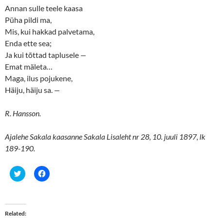
Annan sulle teele kaasa
Püha pildi ma,
Mis, kui hakkad palvetama,
Enda ette sea;
Ja kui tõttad taplusele
—
Emat mäleta…
Maga, ilus pojukene,
Häiju, häiju sa.
—
R. Hansson.
Ajalehe Sakala kaasanne Sakala Lisaleht nr 28, 10. juuli 1897, lk
189-190.
C
C
l
l
i
i
c
c
k
k
t
t
o
o
Related
s
s