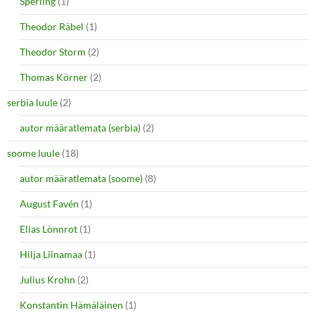
Sperling
(1)
Theodor Räbel
(1)
Theodor Storm
(2)
Thomas Körner
(2)
serbia luule
(2)
autor määratlemata (serbia)
(2)
soome luule
(18)
autor määratlemata (soome)
(8)
August Favén
(1)
Elias Lönnrot
(1)
Hilja Liinamaa
(1)
Julius Krohn
(2)
Konstantin Hämäläinen
(1)