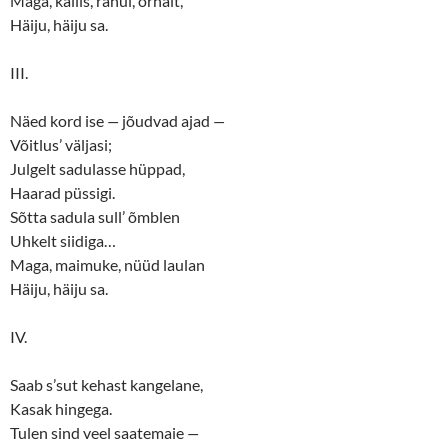
Maga, kallis, rahul, õrnalt,
Häiju, häiju sa.
III.
Näed kord ise
—
jõudvad ajad
—
Võitlus’ väljasi;
Julgelt sadulasse hüppad,
Haarad püssigi.
Sõtta sadula sull’ õmblen
Uhkelt siidiga…
Maga, maimuke, nüüd laulan
Häiju, häiju sa.
IV.
Saab s’sut kehast kangelane,
Kasak hingega.
Tulen sind veel saatemaie
—