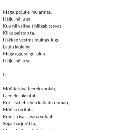
Maga, pojuke, mu armas,
Häiju, häiju sa.
Kuu nii vaikselt hiilgab taevas,
Kiiku paistab ta.
Hakkan vestma muinas-lugu,
Laulu laulema;
Maga aga, suigu, uinu,
Häiju, häiju sa.
II.
Mööda kiva Teerek voolab,
Laeneid laksutab;
Kuri Tschetschen kaldab roomab,
Mõõka teritab;
Kuid su isa
—
vana soldat,
Sõjas harjun’d ta;