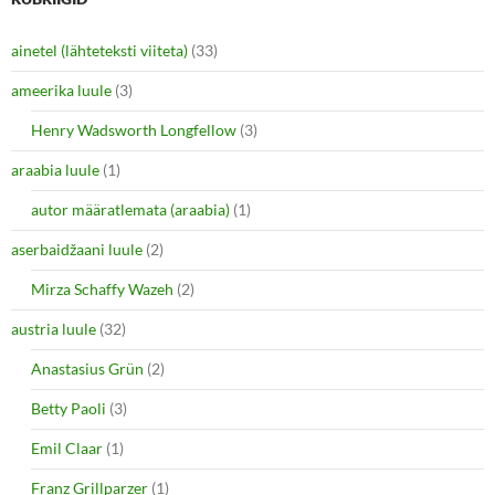
ainetel (lähteteksti viiteta)
(33)
ameerika luule
(3)
Henry Wadsworth Longfellow
(3)
araabia luule
(1)
autor määratlemata (araabia)
(1)
aserbaidžaani luule
(2)
Mirza Schaffy Wazeh
(2)
austria luule
(32)
Anastasius Grün
(2)
Betty Paoli
(3)
Emil Claar
(1)
Franz Grillparzer
(1)