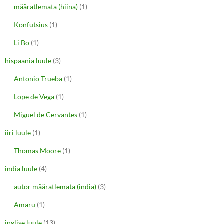
määratlemata (hiina)
(1)
Konfutsius
(1)
Li Bo
(1)
hispaania luule
(3)
Antonio Trueba
(1)
Lope de Vega
(1)
Miguel de Cervantes
(1)
iiri luule
(1)
Thomas Moore
(1)
india luule
(4)
autor määratlemata (india)
(3)
Amaru
(1)
inglise luule
(13)