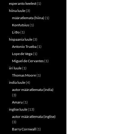
esperanto keelest
(1)
hiina luule
(3)
määratlemata (hiina)
(1)
Konfutsius
(1)
Li Bo
(1)
hispaania luule
(3)
Antonio Trueba
(1)
Lope de Vega
(1)
Miguel de Cervantes
(1)
iiri luule
(1)
Thomas Moore
(1)
india luule
(4)
autor määratlemata (india)
(3)
Amaru
(1)
inglise luule
(13)
autor määratlemata (inglise)
(3)
Barry Cornwall
(1)