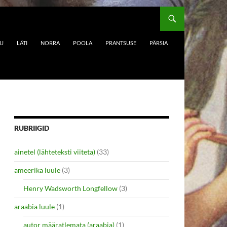
DU
LÄTI
NORRA
POOLA
PRANTSUSE
PÄRSIA
RUBRIIGID
ainetel (lähteteksti viiteta)
(33)
ameerika luule
(3)
Henry Wadsworth Longfellow
(3)
araabia luule
(1)
autor määratlemata (araabia)
(1)