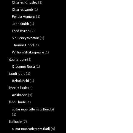
Charles Kingsley
(1)
Charles Lamb
(1)
Felicia Hemans
(1)
John Smith
(1)
Lord Byron
(2)
Sir Henry Wotton
(1)
Thomas Hood
(1)
William Shakespeare
(1)
itaalia luule
(1)
Giacomo Rossi
(1)
juudi luule
(1)
Itzhak Feld
(1)
kreeka luule
(3)
Anakreon
(1)
leedu luule
(1)
autor määratlemata (leedu)
(1)
läti luule
(7)
autor määratlemata (läti)
(5)