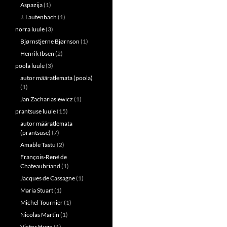
Aspazija
(1)
J. Lautenbach
(1)
norra luule
(3)
Bjørnstjerne Bjørnson
(1)
Henrik Ibsen
(2)
poola luule
(3)
autor määratlemata (poola)
(1)
Jan Zachariasiewicz
(1)
prantsuse luule
(15)
autor määratlemata
(prantsuse)
(7)
Amable Tastu
(2)
François-René de
Chateaubriand
(1)
Jacques de Cassagne
(1)
Maria Stuart
(1)
Michel Tournier
(1)
Nicolas Martin
(1)
Victor Hugo
(1)