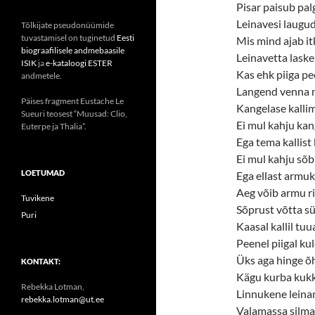
Pisar paisub pal
Leinavesi laugud
Tõlkijate pseudonüümide
tuvastamisel on tuginetud
Eesti
Mis mind ajab it
biograafilisele andmebaasile
Leinavetta lask
ISIK
ja
e-kataloogi ESTER
Kas ehk piiga p
andmetele.
Langend venna n
Päises fragment Eustache Le
Kangelase kalli
Sueuri teosest “Muusad: Clio,
Ei mul kahju kan
Euterpe ja Thalia”.
Ega tema kallist
Ei mul kahju sõb
LOETUMAD
Ega ellast armuk
Aeg võib armu ri
Tuvikene
Sõprust võtta s
Puri
Kaasal kallil tuu
Peenel piigal kul
Üks aga hinge õ
KONTAKT:
Kägu kurba kuk
Rebekka Lotman,
Linnukene leina
rebekka.lotman@ut.ee
Valamassa silma