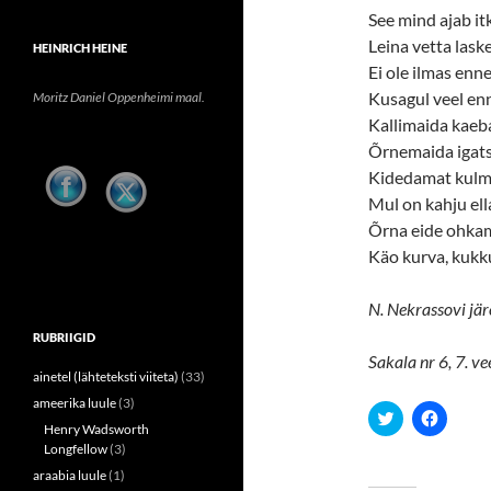
See mind ajab it
Leina vetta lask
HEINRICH HEINE
Ei ole ilmas enn
Kusagul veel en
Moritz Daniel Oppenheimi maal.
Kallimaida kaeb
Õrnemaida igats
Kidedamat kulm
Mul on kahju ell
Õrna eide ohkam
Käo kurva, kukk
N. Nekrassovi jär
RUBRIIGID
Sakala nr 6, 7. ve
ainetel (lähteteksti viiteta)
(33)
ameerika luule
(3)
C
C
l
l
Henry Wadsworth
i
i
Longfellow
(3)
c
c
k
k
araabia luule
(1)
t
t