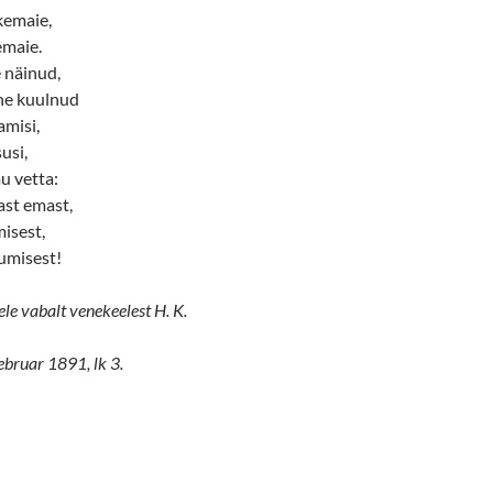
kemaie,
emaie.
e näinud,
ne kuulnud
amisi,
usi,
u vetta:
ast emast,
isest,
umisest!
ele vabalt venekeelest H. K.
ebruar 1891, lk 3.