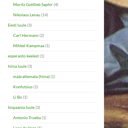
Moritz Gottlieb Saphir
(4)
Nikolaus Lenau
(14)
Eesti luule
(3)
Carl Hermann
(2)
Mihkel Kampmaa
(1)
esperanto keelest
(1)
hiina luule
(3)
määratlemata (hiina)
(1)
Konfutsius
(1)
Li Bo
(1)
hispaania luule
(3)
Antonio Trueba
(1)
Lope de Vega
(1)