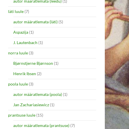
autor määratlemata (leedu)
(1)
läti luule
(7)
autor määratlemata (läti)
(5)
Aspazija
(1)
J. Lautenbach
(1)
norra luule
(3)
Bjørnstjerne Bjørnson
(1)
Henrik Ibsen
(2)
poola luule
(3)
autor määratlemata (poola)
(1)
Jan Zachariasiewicz
(1)
prantsuse luule
(15)
autor määratlemata (prantsuse)
(7)