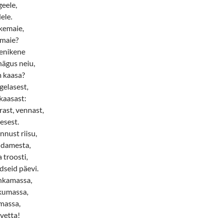
geele,
ele.
kemaie,
emaie?
eenikene
ägus neiu,
m kaasa?
gelasest,
 kaasast:
rast, vennast,
esest.
nnust riisu,
üdamesta,
a troosti,
dseid päevi.
hkamassa,
kumassa,
massa,
vetta!