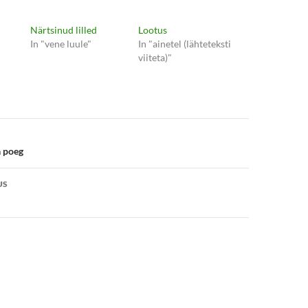
Närtsinud lilled
Lootus
In "vene luule"
In "ainetel (lähteteksti
viiteta)"
e
a poeg
US