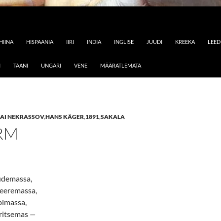
HIINA
HISPAANIA
IIRI
INDIA
INGLISE
JUUDI
KREEKA
LEE
I
TAANI
UNGARI
VENE
MÄÄRATLEMATA
AI NEKRASSOV
,
HANS KÄGER
,
1891
,
SAKALA
RM
udemassa,
veeremassa,
pimassa,
aritsemas
—