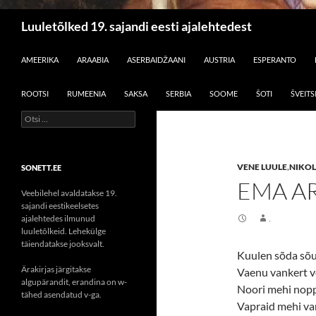
Otsi
Luuletõlked 19. sajandi eesti ajalehtedest
LIIGU SISU JUURDE
AMEERIKA
ARAABIA
ASERBAIDŽAANI
AUSTRIA
ESPERANTO
ROOTSI
RUMEENIA
SAKSA
SERBIA
SOOME
ŠOTI
ŠVEITS
Otsi:
VENE LUULE
,
NIKOL
SONETT.EE
EMA A
Veebilehel avaldatakse 19.
sajandi eestikeelsetes
ajalehtedes ilmunud
.
luuletõlkeid. Lehekülge
täiendatakse jooksvalt.
Kuulen sõda sõ
Ärakirjas järgitakse
Vaenu vankert 
algupärandit, erandina on w-
Noori mehi nop
tähed asendatud v-ga.
Vapraid mehi v