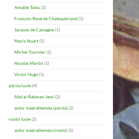
Amable Tastu
(2)
François-René de Chateaubriand
(1)
Jacques de Cassagne
(1)
Maria Stuart
(1)
Michel Tournier
(1)
Nicolas Martin
(1)
Victor Hugo
(1)
pärsia luule
(4)
Abd al-Rahman Jami
(2)
autor määratlemata (pärsia)
(2)
rootsi luule
(2)
autor määratlemata (rootsi)
(2)