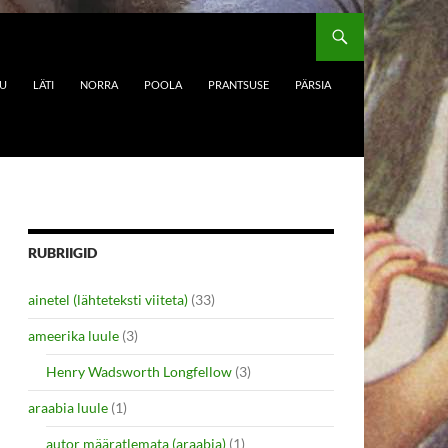
DU
LÄTI
NORRA
POOLA
PRANTSUSE
PÄRSIA
RUBRIIGID
ainetel (lähteteksti viiteta)
(33)
ameerika luule
(3)
Henry Wadsworth Longfellow
(3)
araabia luule
(1)
autor määratlemata (araabia)
(1)