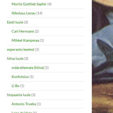
Moritz Gottlieb Saphir
(4)
Nikolaus Lenau
(14)
Eesti luule
(3)
Carl Hermann
(2)
Mihkel Kampmaa
(1)
esperanto keelest
(1)
hiina luule
(3)
määratlemata (hiina)
(1)
Konfutsius
(1)
Li Bo
(1)
hispaania luule
(3)
Antonio Trueba
(1)
Lope de Vega
(1)