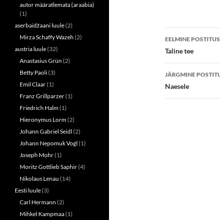
n
n
autor määratlemata (araabia)
T
F
(1)
w
a
i
c
aserbaidžaani luule
(2)
t
e
Postitust
t
b
Mirza Schaffy Wazeh
(2)
EELMINE POSTITUS
e
o
r
o
töölaud
austria luule
(32)
Taline tee
(
k
O
(
Anastasius Grün
(2)
p
O
e
p
Betty Paoli
(3)
JÄRGMINE POSTIT
n
e
Emil Claar
(1)
s
n
Naesele
i
s
Franz Grillparzer
(1)
n
i
n
n
Friedrich Halm
(1)
e
n
w
e
Hieronymus Lorm
(2)
w
w
i
w
Johann Gabriel Seidl
(2)
n
i
d
n
Johann Nepomuk Vogl
(1)
o
d
w
o
Joseph Mohr
(1)
)
w
Moritz Gottlieb Saphir
(4)
)
Nikolaus Lenau
(14)
Eesti luule
(3)
Carl Hermann
(2)
Mihkel Kampmaa
(1)