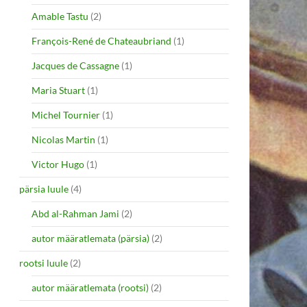
Amable Tastu
(2)
François-René de Chateaubriand
(1)
Jacques de Cassagne
(1)
Maria Stuart
(1)
Michel Tournier
(1)
Nicolas Martin
(1)
Victor Hugo
(1)
pärsia luule
(4)
Abd al-Rahman Jami
(2)
autor määratlemata (pärsia)
(2)
rootsi luule
(2)
autor määratlemata (rootsi)
(2)