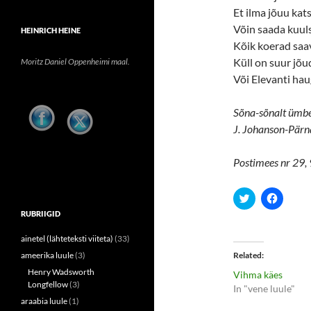
Et ilma jõuu ka
Võin saada kuul
HEINRICH HEINE
Kõik koerad saa
Küll on suur jõu
Moritz Daniel Oppenheimi maal.
Või Elevanti hau
Sõna-sõnalt ümb
J. Johanson-Pärn
Postimees nr 29, 
C
C
l
l
i
i
RUBRIIGID
c
c
k
k
ainetel (lähteteksti viiteta)
(33)
t
t
o
o
ameerika luule
(3)
Related
s
s
h
h
Henry Wadsworth
Vihma käes
a
a
Longfellow
(3)
r
r
In "vene luule"
e
e
araabia luule
(1)
o
o