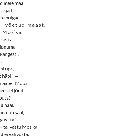
d meie maal
 asjad —
te hulgad.
i v õ e t u d m a a s t.
 M o s’ k a.
kas ta,
kippuma:
kangesti,
si.
ühi ups,
t häbi,” —
 naaber Mops,
eestel jõud
buta?
u hääl,
sammub sääl,
gust ta.”
— tal vastu Mos’ka:
nd ei vahvusta,