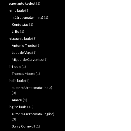
esperanto keelest
(1)
hiina luule
(3)
määratlemata (hiina)
(1)
Konfutsius
(1)
Li Bo
(1)
hispaania luule
(3)
Antonio Trueba
(1)
Lope de Vega
(1)
Miguel de Cervantes
(1)
iiri luule
(1)
Thomas Moore
(1)
india luule
(4)
autor määratlemata (india)
(3)
Amaru
(1)
inglise luule
(13)
autor määratlemata (inglise)
(3)
Barry Cornwall
(1)