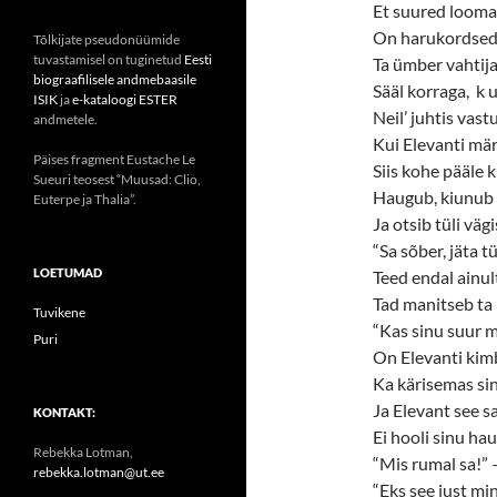
Et suured looma
On harukordsed
Tõlkijate pseudonüümide
tuvastamisel on tuginetud
Eesti
Ta ümber vahtija
biograafilisele andmebaasile
Sääl korraga, k u 
ISIK
ja
e-kataloogi ESTER
Neil’ juhtis vastu
andmetele.
Kui Elevanti mär
Päises fragment Eustache Le
Siis kohe pääle 
Sueuri teosest “Muusad: Clio,
Haugub, kiunub 
Euterpe ja Thalia”.
Ja otsib tüli vägi
“Sa sõber, jäta t
LOETUMAD
Teed endal ainul
Tad manitseb ta
Tuvikene
“Kas sinu suur m
Puri
On Elevanti kim
Ka kärisemas sin
Ja Elevant see 
KONTAKT:
Ei hooli sinu hau
Rebekka Lotman,
“Mis rumal sa!” 
rebekka.lotman@ut.ee
“Eks see just mi