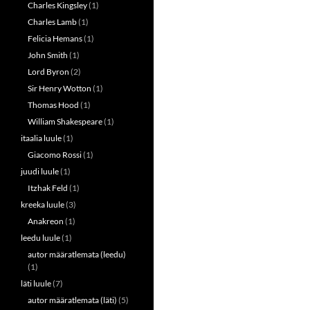
Charles Kingsley
(1)
Charles Lamb
(1)
Felicia Hemans
(1)
John Smith
(1)
Lord Byron
(2)
Sir Henry Wotton
(1)
Thomas Hood
(1)
William Shakespeare
(1)
itaalia luule
(1)
Giacomo Rossi
(1)
juudi luule
(1)
Itzhak Feld
(1)
kreeka luule
(3)
Anakreon
(1)
leedu luule
(1)
autor määratlemata (leedu)
(1)
läti luule
(7)
autor määratlemata (läti)
(5)