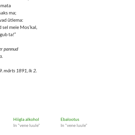
tsmata
saks ma;
vad ütlema:
d sel meie Mos’kal,
gub ta!”
er pannud
a.
9. märts 1891, lk 2.
Hiigla alkohol
Ebalootus
In "vene luule"
In "vene luule"