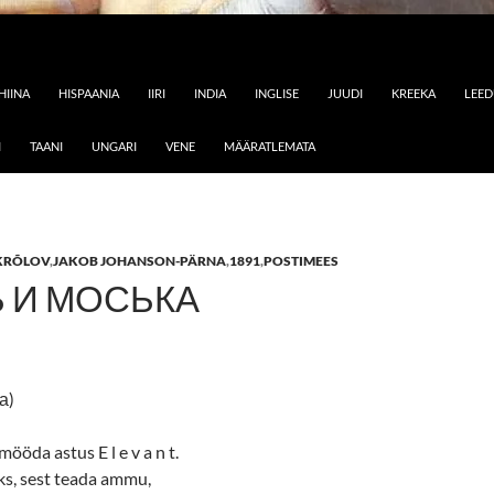
HIINA
HISPAANIA
IIRI
INDIA
INGLISE
JUUDI
KREEKA
LEE
I
TAANI
UNGARI
VENE
MÄÄRATLEMATA
KRÕLOV
,
JAKOB JOHANSON-PÄRNA
,
1891
,
POSTIMEES
 И МОСЬКА
а)
öda astus E l e v a n t.
äks, sest teada ammu,