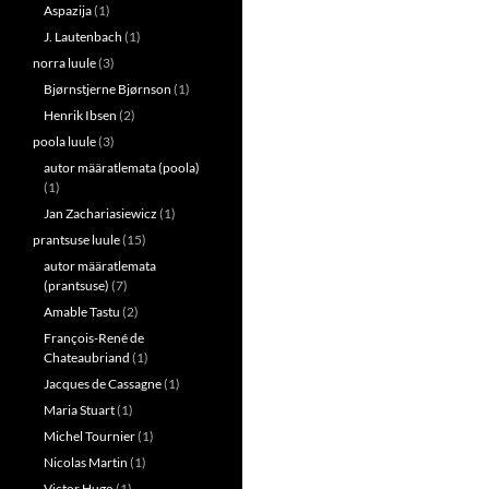
Aspazija
(1)
J. Lautenbach
(1)
norra luule
(3)
Bjørnstjerne Bjørnson
(1)
Henrik Ibsen
(2)
poola luule
(3)
autor määratlemata (poola)
(1)
Jan Zachariasiewicz
(1)
prantsuse luule
(15)
autor määratlemata
(prantsuse)
(7)
Amable Tastu
(2)
François-René de
Chateaubriand
(1)
Jacques de Cassagne
(1)
Maria Stuart
(1)
Michel Tournier
(1)
Nicolas Martin
(1)
Victor Hugo
(1)