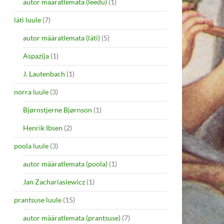
autor määratlemata (leedu)
(1)
läti luule
(7)
autor määratlemata (läti)
(5)
Aspazija
(1)
J. Lautenbach
(1)
norra luule
(3)
Bjørnstjerne Bjørnson
(1)
Henrik Ibsen
(2)
poola luule
(3)
autor määratlemata (poola)
(1)
Jan Zachariasiewicz
(1)
prantsuse luule
(15)
autor määratlemata (prantsuse)
(7)