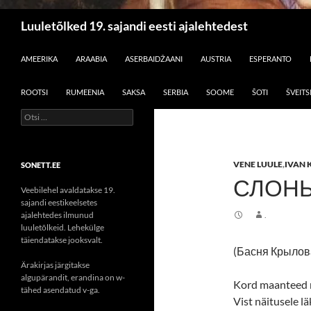
Otsi
Luuletõlked 19. sajandi eesti ajalehtedest
LIIGU SISU JUURDE
AMEERIKA
ARAABIA
ASERBAIDŽAANI
AUSTRIA
ESPERANTO
ROOTSI
RUMEENIA
SAKSA
SERBIA
SOOME
ŠOTI
ŠVEITS
Otsi:
VENE LUULE
,
IVAN 
SONETT.EE
СЛОНЬ
Veebilehel avaldatakse 19.
sajandi eestikeelsetes
ajalehtedes ilmunud
.
luuletõlkeid. Lehekülge
täiendatakse jooksvalt.
(Басня Крылов
Ärakirjas järgitakse
algupärandit, erandina on w-
Kord maanteed mö
tähed asendatud v-ga.
Vist näitusele l