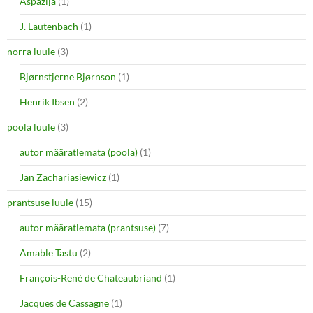
Aspazija
(1)
J. Lautenbach
(1)
norra luule
(3)
Bjørnstjerne Bjørnson
(1)
Henrik Ibsen
(2)
poola luule
(3)
autor määratlemata (poola)
(1)
Jan Zachariasiewicz
(1)
prantsuse luule
(15)
autor määratlemata (prantsuse)
(7)
Amable Tastu
(2)
François-René de Chateaubriand
(1)
Jacques de Cassagne
(1)