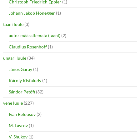
Christoph Friedrich Eppler
(1)
Johann Jakob Honegger
(1)
taani luule
(3)
autor määratlemata (taani)
(2)
Claudius Rosenhoff
(1)
ungari luule
(34)
János Garay
(1)
Károly Kisfaludy
(1)
Sándor Petőfi
(32)
vene luule
(227)
Ivan Belousov
(2)
M. Lavrov
(1)
V. Shukov
(1)