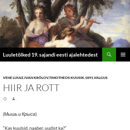
Otsi
Luuletõlked 19. sajandi eesti ajalehtedest
LIIGU
PEAME
SISU
JUURDE
VENE LUULE
,
IVAN KRÕLOV
,
TIMOTHEOS KUUSIK
,
1891
,
VALGUS
HIIR JA ROTT
.
(Мышь и Крыса
)
“Kas kuulsid, naaber, uudist ka?”