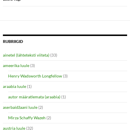
w
e
w
w
i
w
n
i
d
n
o
d
w
o
)
w
)
RUBRIIGID
ainetel (lähteteksti viiteta)
(33)
ameerika luule
(3)
Henry Wadsworth Longfellow
(3)
araabia luule
(1)
autor määratlemata (araabia)
(1)
aserbaidžaani luule
(2)
Mirza Schaffy Wazeh
(2)
austria luule
(32)