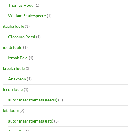
Thomas Hood
(1)
William Shakespeare
(1)
itaalia luule
(1)
Giacomo Rossi
(1)
juudi luule
(1)
Itzhak Feld
(1)
kreeka luule
(3)
Anakreon
(1)
leedu luule
(1)
autor määratlemata (leedu)
(1)
läti luule
(7)
autor määratlemata (läti)
(5)