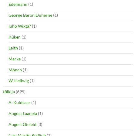
Edelmann
(1)
George Baron Duherne
(1)
Iuho Wixta?
(1)
Küken
(1)
Leith
(1)
Marke
(1)
Mönch
(1)
W. Hellwig
(1)
tõlkija
(699)
A. Kuldsaar
(1)
August Läänela
(1)
August Õieleid
(3)
Carl Martin Redlich
(1)