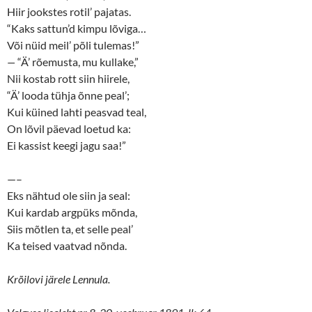
Hiir jookstes rotil’ pajatas.
“Kaks sattun’d kimpu lõviga…
Või nüid meil’ põli tulemas!”
—
“Ä’ rõemusta, mu kullake,”
Nii kostab rott siin hiirele,
“Ä’ looda tühja õnne peal’;
Kui küined lahti peasvad teal,
On lõvil päevad loetud ka:
Ei kassist keegi jagu saa!”
—–
Eks nähtud ole siin ja seal:
Kui kardab argpüks mõnda,
Siis mõtlen ta, et selle peal’
Ka teised vaatvad nõnda.
Krõilovi järele Lennula.